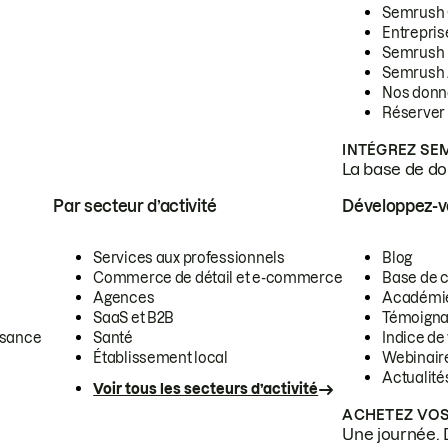
Semrush
Entrepris
Semrush
Semrush 
Nos donn
Réserver
INTÉGREZ SE
La base de don
Par secteur d’activité
Développez-
Services aux professionnels
Blog
Commerce de détail et e-commerce
Base de 
Agences
Académi
SaaS et B2B
Témoigna
ssance
Santé
Indice de 
Établissement local
Webinair
Actualité
Voir tous les secteurs d’activité
ACHETEZ VOS
Une journée. 