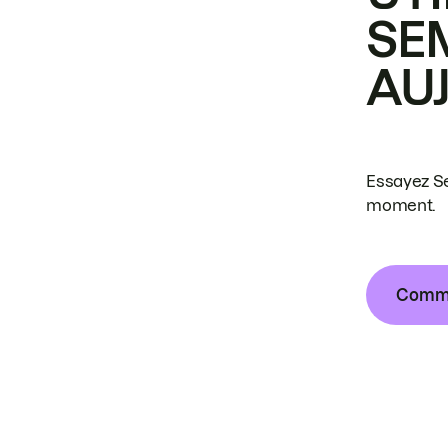
SE
AU
Essayez Se
moment.
Commen