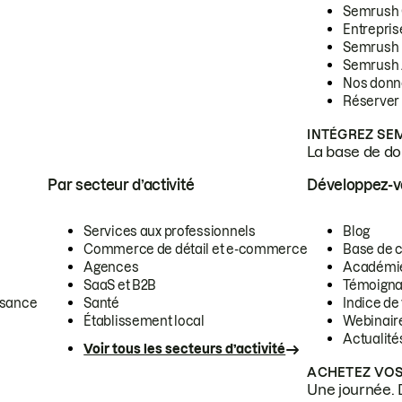
Semrush
Entrepris
Semrush
Semrush 
Nos donn
Réserver
INTÉGREZ SE
La base de don
Par secteur d’activité
Développez-
Services aux professionnels
Blog
Commerce de détail et e-commerce
Base de 
Agences
Académi
SaaS et B2B
Témoigna
ssance
Santé
Indice de 
Établissement local
Webinair
Actualité
Voir tous les secteurs d’activité
ACHETEZ VOS
Une journée. 