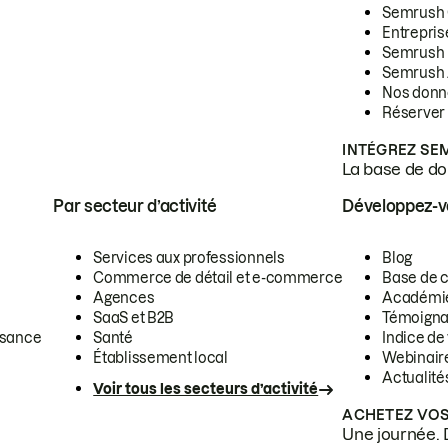
Semrush
Entrepris
Semrush
Semrush 
Nos donn
Réserver
INTÉGREZ SE
La base de don
Par secteur d’activité
Développez-
Services aux professionnels
Blog
Commerce de détail et e-commerce
Base de 
Agences
Académi
SaaS et B2B
Témoigna
ssance
Santé
Indice de 
Établissement local
Webinair
Actualité
Voir tous les secteurs d’activité
ACHETEZ VOS
Une journée. 