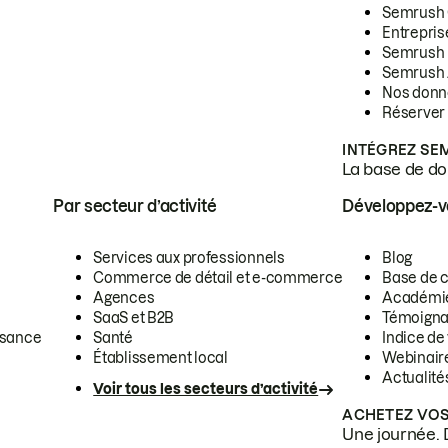
Semrush
Entrepris
Semrush
Semrush 
Nos donn
Réserver
INTÉGREZ SE
La base de don
Par secteur d’activité
Développez-
Services aux professionnels
Blog
Commerce de détail et e-commerce
Base de 
Agences
Académi
SaaS et B2B
Témoigna
ssance
Santé
Indice de 
Établissement local
Webinair
Actualité
Voir tous les secteurs d’activité
ACHETEZ VOS
Une journée. 