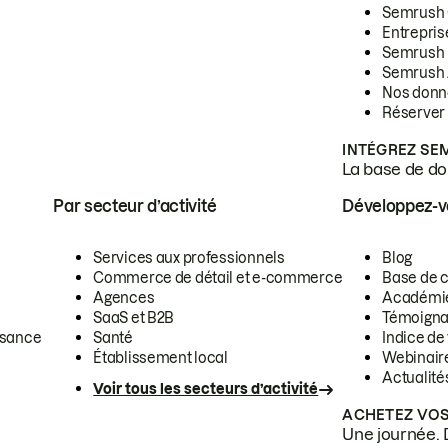
Semrush
Entrepris
Semrush
Semrush 
Nos donn
Réserver
INTÉGREZ SE
La base de don
Par secteur d’activité
Développez-
Services aux professionnels
Blog
Commerce de détail et e-commerce
Base de 
Agences
Académi
SaaS et B2B
Témoigna
ssance
Santé
Indice de 
Établissement local
Webinair
Actualité
Voir tous les secteurs d’activité
ACHETEZ VOS
Une journée. 