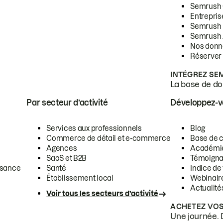
Semrush
Entrepris
Semrush
Semrush 
Nos donn
Réserver
INTÉGREZ SE
La base de don
Par secteur d’activité
Développez-
Services aux professionnels
Blog
Commerce de détail et e-commerce
Base de 
Agences
Académi
SaaS et B2B
Témoigna
ssance
Santé
Indice de 
Établissement local
Webinair
Actualité
Voir tous les secteurs d’activité
ACHETEZ VOS
Une journée. 