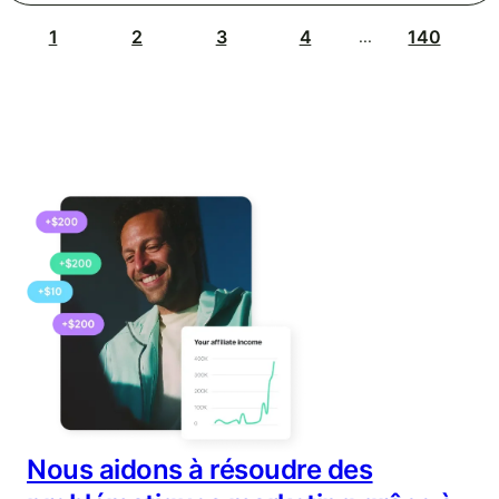
1
2
3
4
140
...
Nous aidons à résoudre des