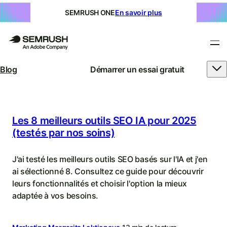
SEMRUSH ONE
En savoir plus
Blog
Démarrer un essai gratuit
Blog
Semrush
|
Les 8 meilleurs outils SEO IA pour 2025
(testés par nos soins)
SEO,
SEM,
J'ai testé les meilleurs outils SEO basés sur l'IA et j'en
ai sélectionné 8. Consultez ce guide pour découvrir
recherche
leurs fonctionnalités et choisir l'option la mieux
IA
adaptée à vos besoins.
et