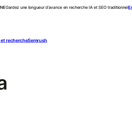
ONE
Gardez une longueur d’avance en recherche IA et SEO traditionnel
E
 et recherche
Semrush
a