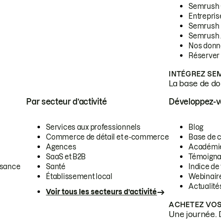
Semrush
Entrepris
Semrush
Semrush 
Nos donn
Réserver
INTÉGREZ SE
La base de don
Par secteur d’activité
Développez-
Services aux professionnels
Blog
Commerce de détail et e-commerce
Base de 
Agences
Académi
SaaS et B2B
Témoigna
ssance
Santé
Indice de 
Établissement local
Webinair
Actualité
Voir tous les secteurs d’activité
ACHETEZ VOS
Une journée. 