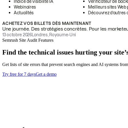
Indice de visibilité IA
Vérificateur de back
Webinaires
Meilleurs sites Web p
Actualités
Découvrez d’autres ou
ACHETEZ VOS BILLETS DÈS MAINTENANT
Une journée. Des stratégies concrètes. Pour les marketeu
13 octobre 2026
Londres, Royaume-Uni
Semrush Site Audit Features
Find the technical issues hurting your site’s
Get lists of site errors that prevent search engines and AI systems fro
Try free for 7 days
Get a demo