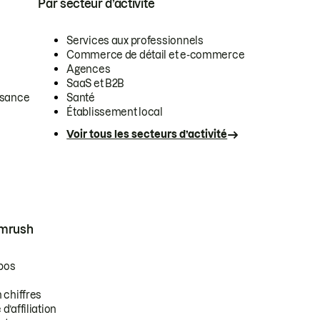
Par secteur d’activité
Services aux professionnels
Commerce de détail et e-commerce
Agences
SaaS et B2B
ssance
Santé
Établissement local
Voir tous les secteurs d’activité
emrush
pos
 chiffres
’affiliation