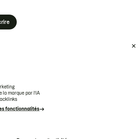
crire
rketing
 la marque par l’IA
acklinks
les fonctionnalités