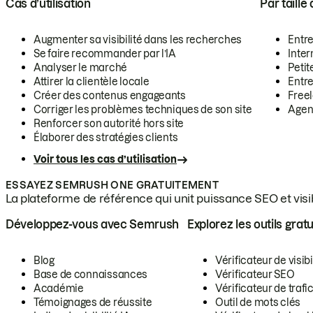
Cas d’utilisation
Par taille
Augmenter sa visibilité dans les recherches
Entr
Se faire recommander par l’IA
Inte
Analyser le marché
Petit
Attirer la clientèle locale
Entr
Créer des contenus engageants
Free
Corriger les problèmes techniques de son site
Agen
Renforcer son autorité hors site
Élaborer des stratégies clients
Voir tous les cas d’utilisation
ESSAYEZ SEMRUSH ONE GRATUITEMENT
La plateforme de référence qui unit puissance SEO et visibi
Développez-vous avec Semrush
Explorez les outils gratu
Blog
Vérificateur de visibi
Base de connaissances
Vérificateur SEO
Académie
Vérificateur de trafic
Témoignages de réussite
Outil de mots clés