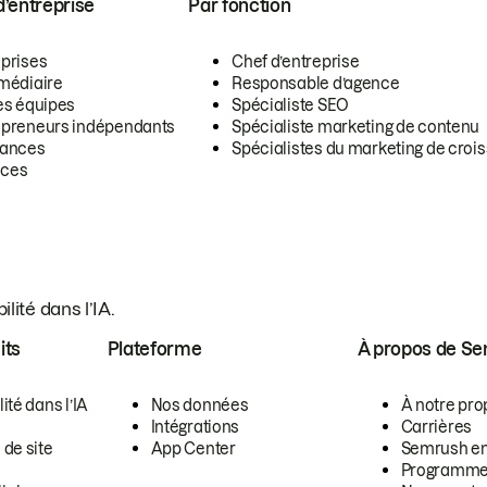
 d’entreprise
Par fonction
eprises
Chef d’entreprise
rmédiaire
Responsable d’agence
es équipes
Spécialiste SEO
epreneurs indépendants
Spécialiste marketing de contenu
lances
Spécialistes du marketing de croi
ces
lité dans l’IA.
its
Plateforme
À propos de S
lité dans l’IA
Nos données
À notre pro
Intégrations
Carrières
 de site
App Center
Semrush en
Programme d