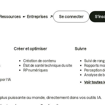
Ressources
Entreprises
Se connecter
S'ins
Créer et optimiser
Suivre
Création de contenu
Suivi de rang
s
État de santé technique du site
Rapports ma
RP numériques
Perception de
Analyse de b
ar l’IA
Voir toutes 
a plus puissante au monde, directement dans vos outils IA.