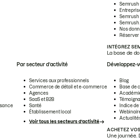
Semrush
Entrepris
Semrush
Semrush 
Nos donn
Réserver
INTÉGREZ SE
La base de don
Par secteur d’activité
Développez-
Services aux professionnels
Blog
Commerce de détail et e-commerce
Base de 
Agences
Académi
SaaS et B2B
Témoigna
ssance
Santé
Indice de 
Établissement local
Webinair
Actualité
Voir tous les secteurs d’activité
ACHETEZ VOS
Une journée. 