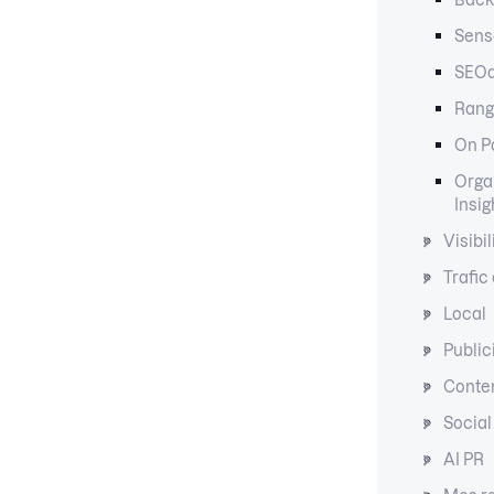
Back
Sens
SEO
Rang
On P
Organ
Insig
Visibil
Trafic
Local
Public
Conte
Social
AI PR