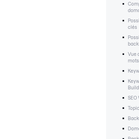
Comp
doma
Possi
clés
Possi
back
Vue 
mots
Keyw
Keyw
Buil
SEO 
Topi
Back
Doma