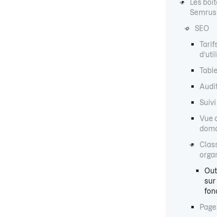
Les boît
Semrus
SEO
Tarif
d’uti
Tabl
Audit
Suivi
Vue 
dom
Clas
orga
Out
sur
fon
Page