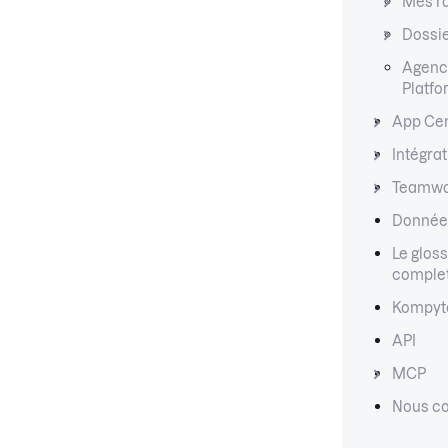
Mes r
Dossi
Agenc
Platf
App Ce
Intégra
Teamwo
Données
Le gloss
comple
Kompyt
API
MCP
Nous co