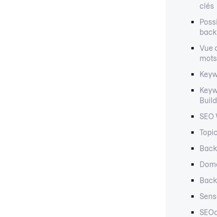
clés
Possi
back
Vue 
mots
Keyw
Keyw
Buil
SEO 
Topi
Back
Doma
Back
Sens
SEO