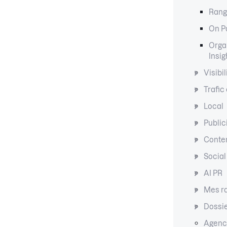
Rang
On P
Organ
Insig
Visibil
Trafic
Local
Public
Conte
Social
AI PR
Mes r
Dossi
Agenc