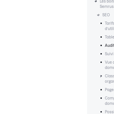
Les boît
Semrus
SEO
Tarif
d’uti
Tabl
Audit
Suivi
Vue 
dom
Clas
orga
Page
Comp
doma
Possi