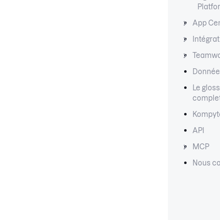
Platf
App Ce
Intégra
Teamwo
Données
Le gloss
comple
Kompyt
API
MCP
Nous co