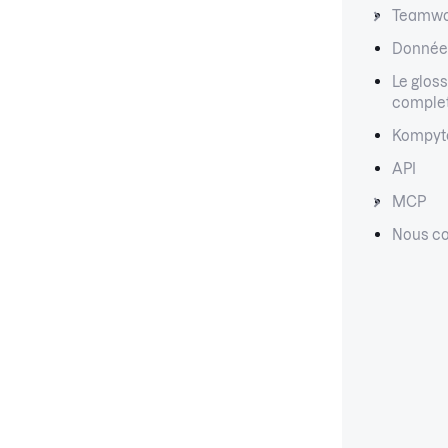
Teamwo
Données
Le gloss
comple
Kompyt
API
MCP
Nous co