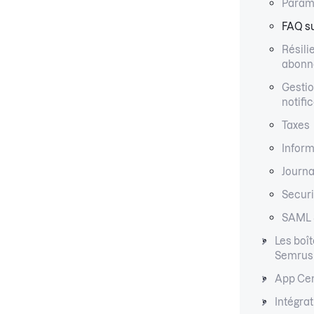
Paramè
FAQ su
Résili
abonn
Gesti
notifi
Taxes
Inform
Journa
Securi
SAML
Les boît
Semrus
App Ce
Intégra