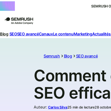
SEMRUSH 
Blog
SEO
SEO avancé
Canaux
Le contenu
Marketing
Actualités
Semrush
Blog
SEO avancé
Comment c
SEO effica
Auteur
:
Carlos Silva
25 min de lecture
28 octobr