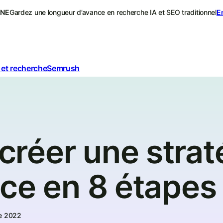
ONE
Gardez une longueur d’avance en recherche IA et SEO traditionnel
E
 et recherche
Semrush
réer une strat
ce en 8 étapes
e 2022