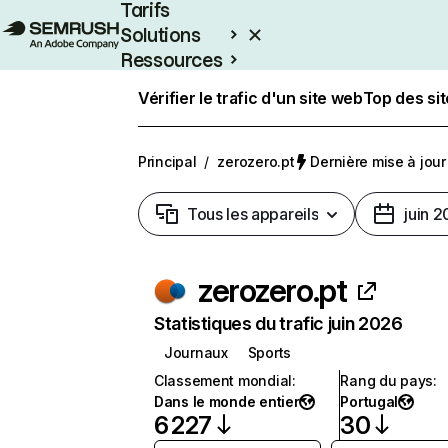
Tarifs
Solutions
Ressources
Entreprises
Vérifier le trafic d'un site web
Top des si
Principal
/
zerozero.pt
Dernière mise à jour 
Tous les appareils
juin 
zerozero.pt
Statistiques du trafic juin 2026
Journaux
Sports
Classement mondial
:
Rang du pays
:
Dans le monde entier
Portugal
6 227
30