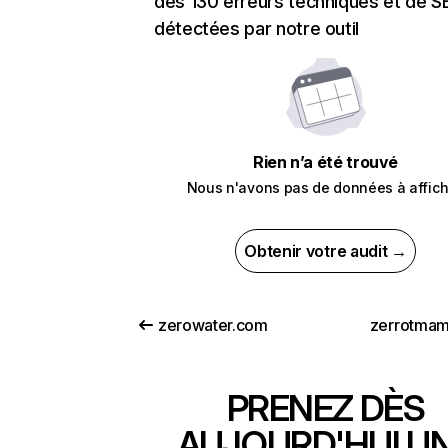
des 130 erreurs techniques et de 
détectées par notre outil
Rien n’a été trouvé
Nous n'avons pas de données à affich
Obtenir votre audit →
zerowater.com
zerrotmam
PRENEZ DÈS
AUJOURD'HUI U