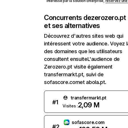
Intéressé par la solution Enterprise,
réservez un
Concurrents de
zerozero.pt
et ses alternatives
Découvrez d'autres sites web qui
intéressent votre audience. Voyez la
des domaines que les utilisateurs
consultent ensuiteL'audience de
Zerozero.pt visite également
transfermarkt.pt, suivi de
sofascore.comet abola.pt.
transfermarkt.pt
#
1
2,09 M
Visites :
sofascore.com
#
2