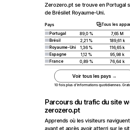
Zerozero.pt se trouve en Portugal s
de Brésilet Royaume-Uni.
Tous les appar
Pays
Portugal
89,0 %
7,65 M
Brésil
2,21 %
189,61 k
Royaume-Uni
1,36 %
116,65 k
Espagne
1,12 %
95,98 k
France
0,89 %
76,64 k
Voir tous les pays →
10 fois plus d'informations quotidiennes. Gratui
Parcours du trafic du site 
zerozero.pt
Apprends où les visiteurs naviguent
avant et après avoir atterri sur le si