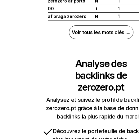
zerozero af porto
1
N
00
1
I
af braga zerozero
1
N
Voir tous les mots clés →
Analyse des
backlinks de
zerozero.pt
Analysez et suivez le profil de backl
zerozero.pt grâce à la base de don
backlinks la plus rapide du marc
Découvrez le portefeuille de backl