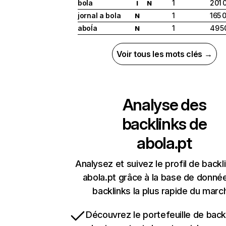
bola
1
201 
I
N
jornal a bola
1
165 
N
aboĺa
1
49 5
N
Voir tous les mots clés →
Analyse des
backlinks de
abola.pt
Analysez et suivez le profil de backl
abola.pt grâce à la base de donné
backlinks la plus rapide du marc
Découvrez le portefeuille de backl