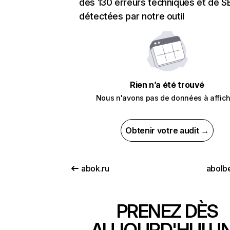
des 130 erreurs techniques et de 
détectées par notre outil
Rien n’a été trouvé
Nous n'avons pas de données à affich
Obtenir votre audit →
abok.ru
abolb
PRENEZ DÈS
AUJOURD'HUI U