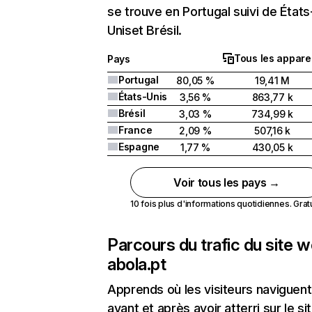
se trouve en Portugal suivi de États
Uniset Brésil.
Tous les apparei
Pays
Portugal
80,05 %
19,41 M
États-Unis
3,56 %
863,77 k
Brésil
3,03 %
734,99 k
France
2,09 %
507,16 k
Espagne
1,77 %
430,05 k
Voir tous les pays →
10 fois plus d'informations quotidiennes. Gratui
Parcours du trafic du site 
abola.pt
Apprends où les visiteurs naviguent
avant et après avoir atterri sur le si