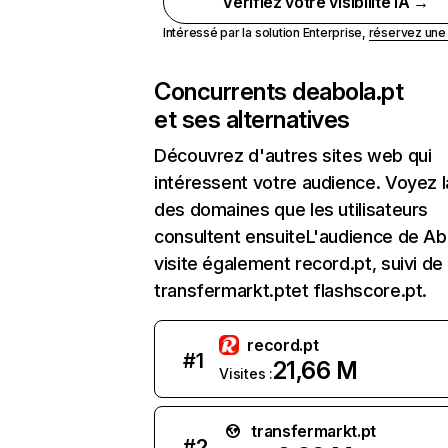
Vérifiez votre visibilité IA →
Intéressé par la solution Enterprise,
réservez un
Concurrents de
abola.pt
et ses alternatives
Découvrez d'autres sites web qui
intéressent votre audience. Voyez la
des domaines que les utilisateurs
consultent ensuiteL'audience de Ab
visite également record.pt, suivi de
transfermarkt.ptet flashscore.pt.
record.pt
#
1
21,66 M
Visites :
transfermarkt.pt
#
2