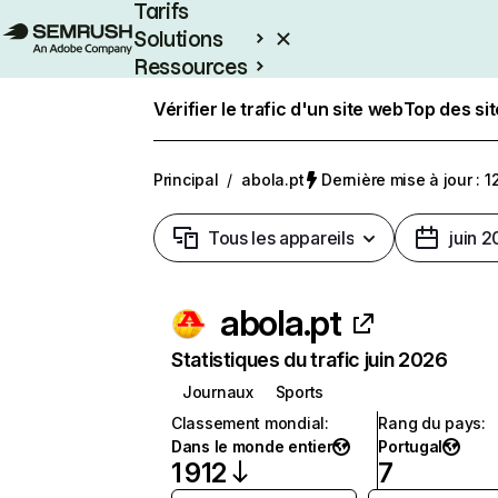
Tarifs
Solutions
Ressources
Entreprises
Vérifier le trafic d'un site web
Top des si
Principal
/
abola.pt
Dernière mise à jour : 12
Tous les appareils
juin 
abola.pt
Statistiques du trafic juin 2026
Journaux
Sports
Classement mondial
:
Rang du pays
:
Dans le monde entier
Portugal
1 912
7