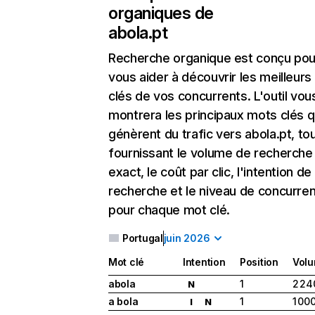
organiques de
abola.pt
Recherche organique
est conçu pou
vous aider à découvrir les meilleur
clés de vos concurrents. L'outil vou
montrera les principaux mots clés q
génèrent du trafic vers abola.pt, to
fournissant le volume de recherche
exact, le coût par clic, l'intention de
recherche et le niveau de concurre
pour chaque mot clé.
Portugal
juin 2026
Mot clé
Intention
Position
Vol
abola
1
2 24
N
a bola
1
1 00
I
N