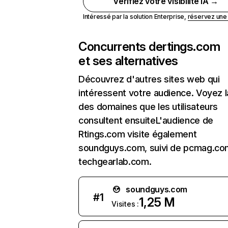
Vérifiez votre visibilité IA →
Intéressé par la solution Enterprise,
réservez un
Concurrents de
rtings.com
et ses alternatives
Découvrez d'autres sites web qui
intéressent votre audience. Voyez la
des domaines que les utilisateurs
consultent ensuiteL'audience de
Rtings.com visite également
soundguys.com, suivi de pcmag.co
techgearlab.com.
soundguys.com
#
1
1,25 M
Visites :