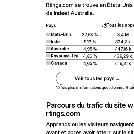
Rtings.com se trouve en États-Unis 
de Indeet Australie.
Tous les appa
Pays
États-Unis
37,63 %
3,4 M
Inde
9,13 %
824,2 k
Australie
4,95 %
447,16 k
Royaume-Uni
4,86 %
439,29 k
Canada
4,65 %
419,81 k
Voir tous les pays →
10 fois plus d'informations quotidiennes. Gratui
Parcours du trafic du site 
rtings.com
Apprends où les visiteurs naviguent
avant et après avoir atterri sur le si