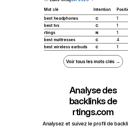
Mot clé
Intention
Posit
best headphones
1
C
best tvs
1
C
rtings
1
N
best mattresses
4
C
best wireless earbuds
1
C
Voir tous les mots clés →
Analyse des
backlinks de
rtings.com
Analysez et suivez le profil de backl