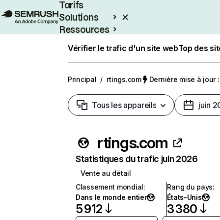
Tarifs
Solutions
Ressources
Entreprises
Vérifier le trafic d'un site web
Top des si
Principal
/
rtings.com
Dernière mise à jour :
Tous les appareils
juin 
rtings.com
Statistiques du trafic juin 2026
Vente au détail
Classement mondial
:
Rang du pays
:
Dans le monde entier
États-Unis
5 912
3 380