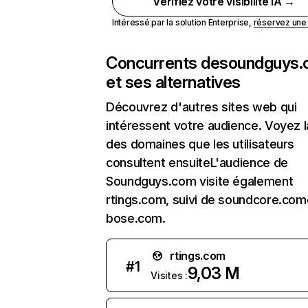
Vérifiez votre visibilité IA →
Intéressé par la solution Enterprise,
réservez un
Concurrents de
soundguys
et ses alternatives
Découvrez d'autres sites web qui
intéressent votre audience. Voyez la
des domaines que les utilisateurs
consultent ensuiteL'audience de
Soundguys.com visite également
rtings.com, suivi de soundcore.com
bose.com.
rtings.com
#
1
9,03 M
Visites :