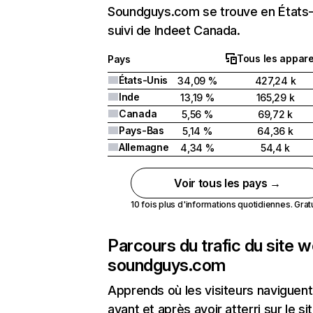
Soundguys.com se trouve en États
suivi de Indeet Canada.
Tous les appare
Pays
États-Unis
34,09 %
427,24 k
Inde
13,19 %
165,29 k
Canada
5,56 %
69,72 k
Pays-Bas
5,14 %
64,36 k
Allemagne
4,34 %
54,4 k
Voir tous les pays →
10 fois plus d'informations quotidiennes. Gratui
Parcours du trafic du site 
soundguys.com
Apprends où les visiteurs naviguent
avant et après avoir atterri sur le si