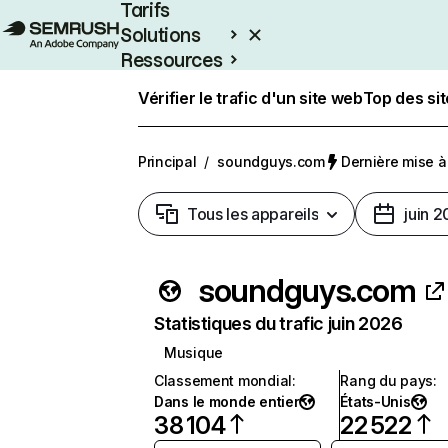
Tarifs
Solutions
Ressources
Entreprises
Vérifier le trafic d'un site web
Top des si
Principal
/
soundguys.com
Dernière mise à 
Tous les appareils
juin 
soundguys.com
Statistiques du trafic juin 2026
Musique
Classement mondial
:
Rang du pays
:
Dans le monde entier
États-Unis
38 104
22 522