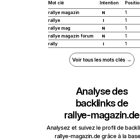
Mot clé
Intention
Positio
rallye magazin
1
N
rallye
1
I
rallye mag
1
N
rallye magazin forum
1
N
rally
1
I
Voir tous les mots clés →
Analyse des
backlinks de
rallye-magazin.de
Analysez et suivez le profil de backl
rallye-magazin.de grâce à la bas