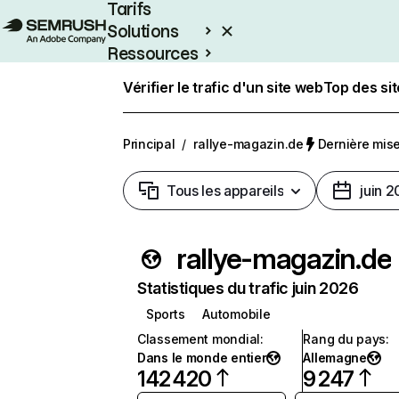
Tarifs
Solutions
Ressources
Entreprises
Vérifier le trafic d'un site web
Top des si
Principal
/
rallye-magazin.de
Dernière mise 
Tous les appareils
juin 
rallye-magazin.de
Statistiques du trafic juin 2026
Sports
Automobile
Classement mondial
:
Rang du pays
:
Dans le monde entier
Allemagne
142 420
9 247