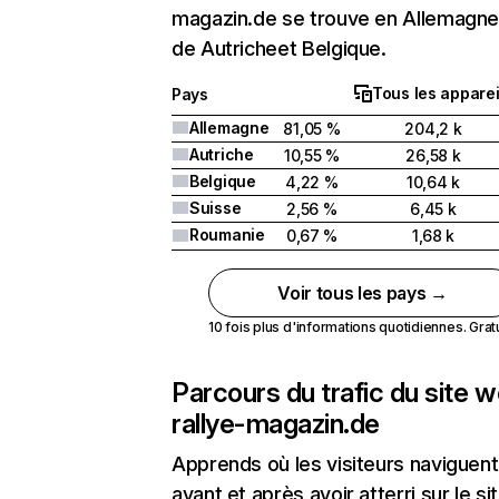
magazin.de se trouve en Allemagne 
de Autricheet Belgique.
Tous les apparei
Pays
Allemagne
81,05 %
204,2 k
Autriche
10,55 %
26,58 k
Belgique
4,22 %
10,64 k
Suisse
2,56 %
6,45 k
Roumanie
0,67 %
1,68 k
Voir tous les pays →
10 fois plus d'informations quotidiennes. Gratui
Parcours du trafic du site 
rallye-magazin.de
Apprends où les visiteurs naviguent
avant et après avoir atterri sur le si