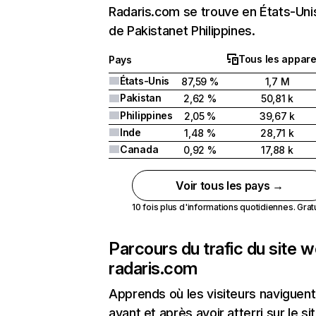
Radaris.com se trouve en États-Unis
de Pakistanet Philippines.
Tous les appare
Pays
États-Unis
87,59 %
1,7 M
Pakistan
2,62 %
50,81 k
Philippines
2,05 %
39,67 k
Inde
1,48 %
28,71 k
Canada
0,92 %
17,88 k
Voir tous les pays →
10 fois plus d'informations quotidiennes. Gratui
Parcours du trafic du site 
radaris.com
Apprends où les visiteurs naviguent
avant et après avoir atterri sur le si