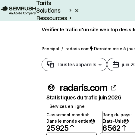
Tarifs
Solutions
Ressources
Entreprises
Vérifier le trafic d'un site web
Top des si
Principal
/
radaris.com
Dernière mise à jour 
Tous les appareils
juin 
radaris.com
Statistiques du trafic juin 2026
Services en ligne
Classement mondial
:
Rang du pays
:
Dans le monde entier
États-Unis
25 925
6 562