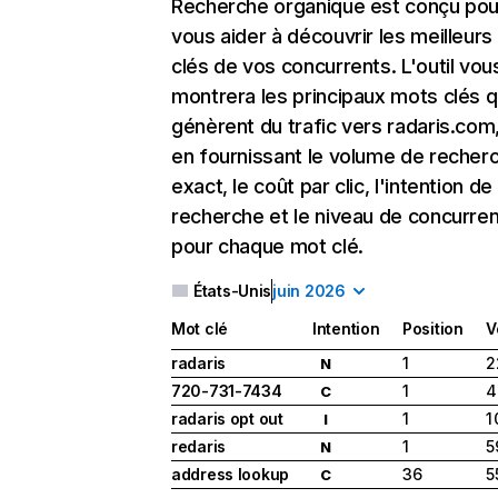
Recherche organique
est conçu pou
vous aider à découvrir les meilleur
clés de vos concurrents. L'outil vou
montrera les principaux mots clés q
génèrent du trafic vers radaris.com,
en fournissant le volume de recher
exact, le coût par clic, l'intention de
recherche et le niveau de concurre
pour chaque mot clé.
États-Unis
juin 2026
Mot clé
Intention
Position
V
radaris
1
2
N
720-731-7434
1
4
C
radaris opt out
1
1
I
redaris
1
5
N
address lookup
36
5
C