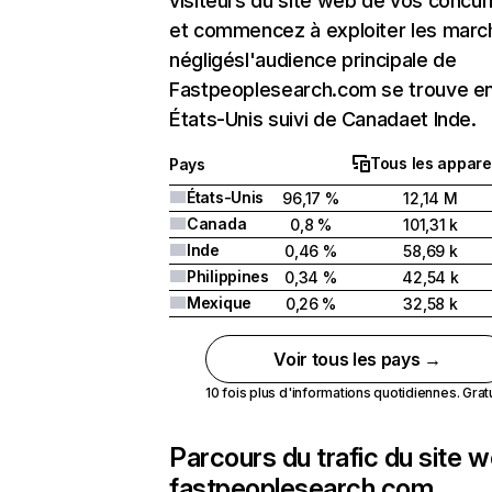
visiteurs du site web de vos concur
et commencez à exploiter les marc
négligésl'audience principale de
Fastpeoplesearch.com se trouve e
États-Unis suivi de Canadaet Inde.
Tous les appare
Pays
États-Unis
96,17 %
12,14 M
Canada
0,8 %
101,31 k
Inde
0,46 %
58,69 k
Philippines
0,34 %
42,54 k
Mexique
0,26 %
32,58 k
Voir tous les pays →
10 fois plus d'informations quotidiennes. Gratui
Parcours du trafic du site 
fastpeoplesearch.com