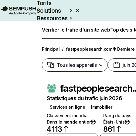
Tarifs
Solutions
Ressources
Entreprises
Vérifier le trafic d'un site web
Top des si
Principal
/
fastpeoplesearch.com
Dernière 
Tous les appareils
juin 
fastp
Statistiques du trafic juin 2026
Services en ligne
Immobilier
Classement mondial
:
Rang du pays
:
Dans le monde entier
États-Unis
4 113
861