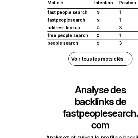
Mot clé
Intention
Position
fast people search
1
N
fastpeoplesearch
1
N
address lookup
3
C
free people search
1
C
people search
3
C
Voir tous les mots clés →
Analyse des
backlinks de
fastpeoplesearch.
com
Analysez et suivez le profil de backl