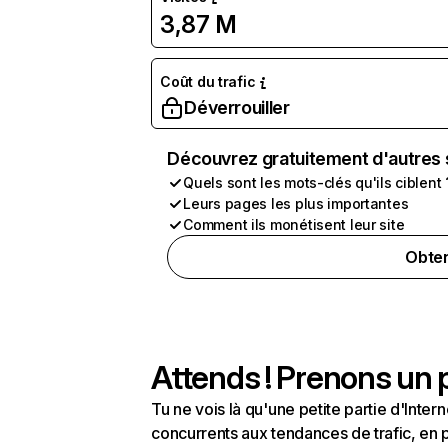
3,87 M
Coût du trafic
Déverrouiller
Découvrez gratuitement d'autres 
Quels sont les mots-clés qu'ils ciblent 
Leurs pages les plus importantes
Comment ils monétisent leur site
Obten
Attends ! Prenons un p
Tu ne vois là qu'une petite partie d'Int
concurrents aux tendances de trafic, en pa