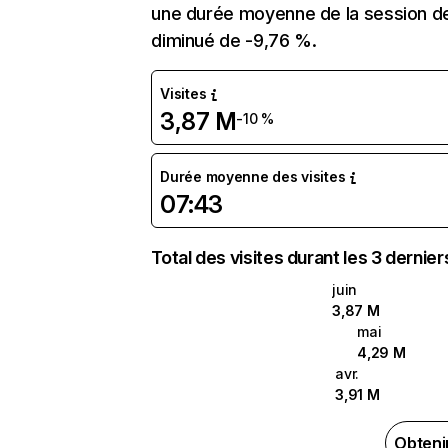
une durée moyenne de la session de
diminué de -9,76 %.
Visites
3,87 M
-10 %
Durée moyenne des visites
07:43
Total des visites durant les 3 dernie
juin
3,87 M
mai
4,29 M
avr.
3,91 M
Obteni