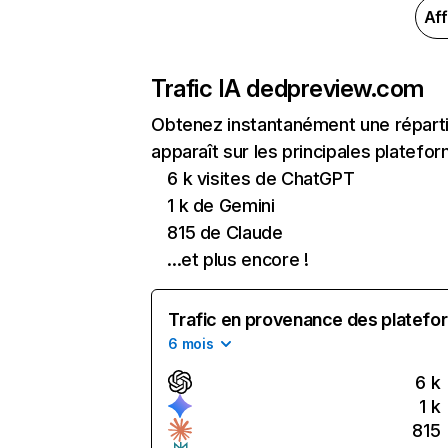
Aff
Trafic IA de
dpreview.com
Obtenez instantanément une réparti
apparaît sur les principales platefor
6 k visites de ChatGPT
1 k de Gemini
815 de Claude
...et plus encore !
Trafic en provenance des platefor
6 mois
6 k
1 k
815