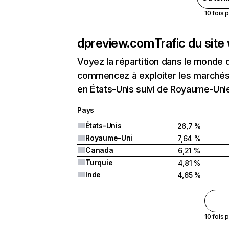
10 fois 
dpreview.com
Trafic du sit
Voyez la répartition dans le monde 
commencez à exploiter les marchés 
en États-Unis suivi de Royaume-Uni
Pays
États-Unis
26,7 %
Royaume-Uni
7,64 %
Canada
6,21 %
Turquie
4,81 %
Inde
4,65 %
10 fois 