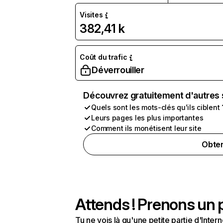
Visites
382,41 k
Coût du trafic
Déverrouiller
Découvrez gratuitement d'autres 
Quels sont les mots-clés qu'ils ciblent 
Leurs pages les plus importantes
Comment ils monétisent leur site
Obten
Attends ! Prenons un p
Tu ne vois là qu'une petite partie d'Int