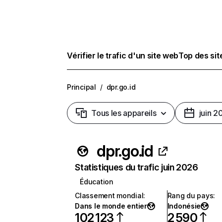
Vérifier le trafic d'un site web
Top des si
Principal
/
dpr.go.id
Tous les appareils
juin 2
dpr.go.id
Statistiques du trafic juin 2026
Éducation
Classement mondial
:
Rang du pays
:
Dans le monde entier
Indonésie
102 123
2 590