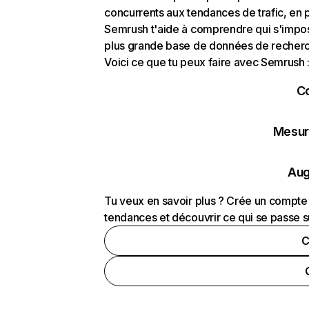
concurrents aux tendances de trafic, en pa
Semrush t'aide à comprendre qui s'impose
plus grande base de données de recherch
Voici ce que tu peux faire avec Semrush 
C
Mesure
Aug
Tu veux en savoir plus ? Crée un compte 
tendances et découvrir ce qui se passe s
C