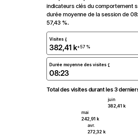
indicateurs clés du comportement sur 
durée moyenne de la session de 08:
57,43 %.
Visites
382,41 k
+57 %
Durée moyenne des visites
08:23
Total des visites durant les 3 dernie
juin
382,41 k
mai
242,91 k
avr.
272,32 k