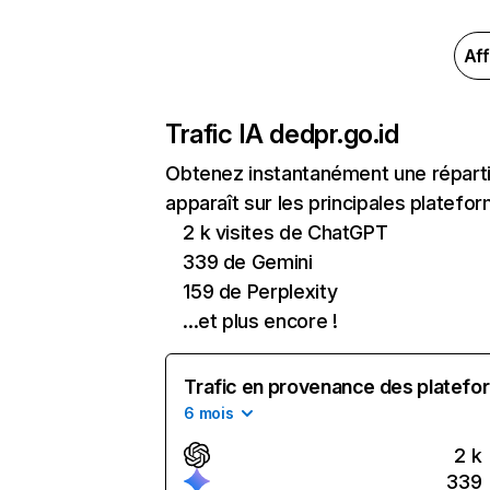
Aff
Trafic IA de
dpr.go.id
Obtenez instantanément une répartit
apparaît sur les principales platefor
2 k visites de ChatGPT
339 de Gemini
159 de Perplexity
...et plus encore !
Trafic en provenance des platefor
6 mois
2 k
339