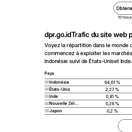
Obteni
10 fois 
dpr.go.id
Trafic du site web 
Voyez la répartition dans le monde 
commencez à exploiter les marchés n
Indonésie suivi de États-Uniset Inde.
Pays
Indonésie
94,61 %
États-Unis
2,27 %
Inde
0,81 %
Nouvelle Zélande
0,26 %
Japon
0,2 %