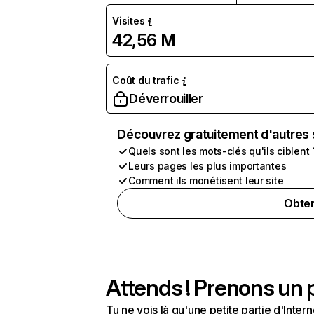
Visites
42,56 M
Coût du trafic
Déverrouiller
Découvrez gratuitement d'autres 
Quels sont les mots-clés qu'ils ciblent 
Leurs pages les plus importantes
Comment ils monétisent leur site
Obten
Attends ! Prenons un p
Tu ne vois là qu'une petite partie d'Int