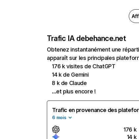
Aff
Trafic IA de
behance.net
Obtenez instantanément une réparti
apparaît sur les principales platefor
176 k visites de ChatGPT
14 k de Gemini
8 k de Claude
...et plus encore !
Trafic en provenance des platefor
6 mois
176 k
14 k