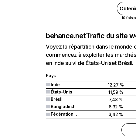
Obteni
10 fois 
behance.net
Trafic du site 
Voyez la répartition dans le monde 
commencez à exploiter les marchés 
en Inde suivi de États-Uniset Brésil.
Pays
Inde
12,27 %
États-Unis
11,59 %
Brésil
7,48 %
Bangladesh
6,32 %
Fédération de Russie
3,42 %