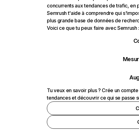
concurrents aux tendances de trafic, en pa
Semrush t'aide à comprendre qui s'impose
plus grande base de données de recherch
Voici ce que tu peux faire avec Semrush 
C
Mesure
Aug
Tu veux en savoir plus ? Crée un compte 
tendances et découvrir ce qui se passe s
C