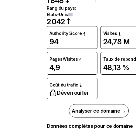
1 848
Rang du pays
:
États-Unis
2 042
Authority Score
Visites
94
24,78 M
Pages/Visites
Taux de rebond
4,9
48,13 %
Coût du trafic
Déverrouiller
Analyser ce domaine →
Données complètes pour ce domaine