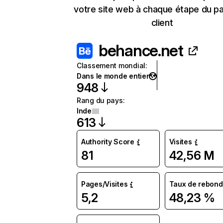
votre site web à chaque étape du p
client
behance.net
Classement mondial
:
Dans le monde entier
948
Rang du pays
:
Inde
613
Authority Score
Visites
81
42,56 M
Pages/Visites
Taux de rebond
5,2
48,23 %