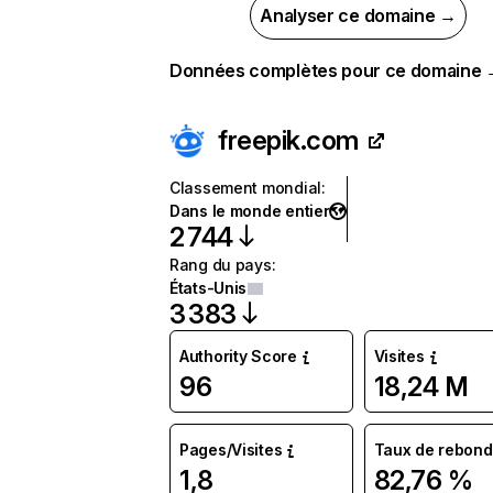
Analyser ce domaine →
Données complètes pour ce domaine
freepik.com
Classement mondial
:
Dans le monde entier
2 744
Rang du pays
:
États-Unis
3 383
Authority Score
Visites
96
18,24 M
Pages/Visites
Taux de rebond
1,8
82,76 %