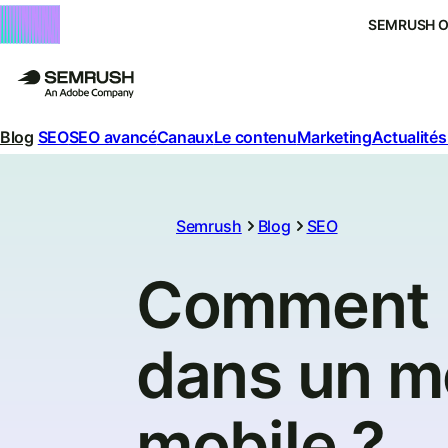
SEMRUSH 
Blog
SEO
SEO avancé
Canaux
Le contenu
Marketing
Actualités
Semrush
Blog
SEO
Comment r
dans un m
mobile ?