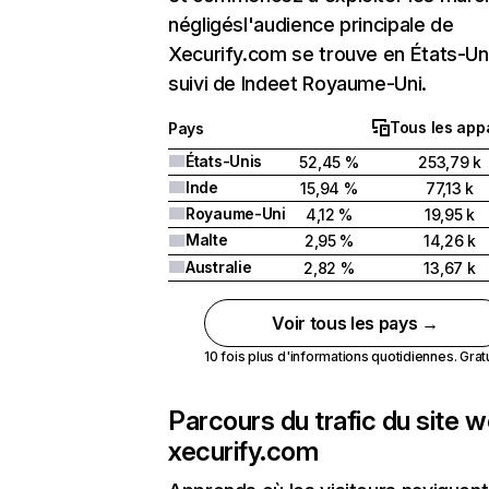
négligésl'audience principale de
Xecurify.com se trouve en États-Un
suivi de Indeet Royaume-Uni.
Tous les appa
Pays
États-Unis
52,45 %
253,79 k
Inde
15,94 %
77,13 k
Royaume-Uni
4,12 %
19,95 k
Malte
2,95 %
14,26 k
Australie
2,82 %
13,67 k
Voir tous les pays →
10 fois plus d'informations quotidiennes. Gratui
Parcours du trafic du site 
xecurify.com