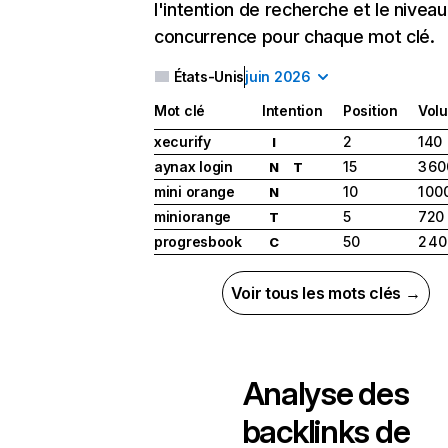
l'intention de recherche et le nivea
concurrence pour chaque mot clé.
États-Unis
juin 2026
Mot clé
Intention
Position
Vol
xecurify
2
140
I
aynax login
15
3 60
N
T
mini orange
10
1 00
N
miniorange
5
720
T
progresbook
50
2 4
C
Voir tous les mots clés →
Analyse des
backlinks de