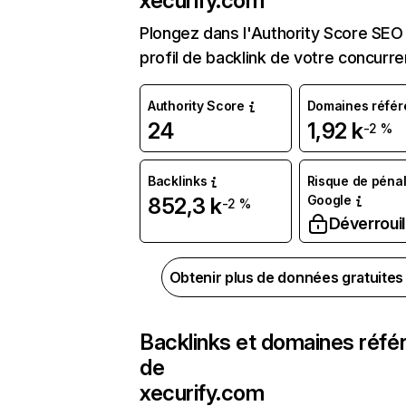
xecurify.com
Plongez dans l'Authority Score SEO 
profil de backlink de votre concurre
Authority Score
Domaines référ
24
1,92 k
-2 %
Backlinks
Risque de pénal
Google
852,3 k
-2 %
Déverrouil
Obtenir plus de données gratuite
Backlinks et domaines réfé
de
xecurify.com