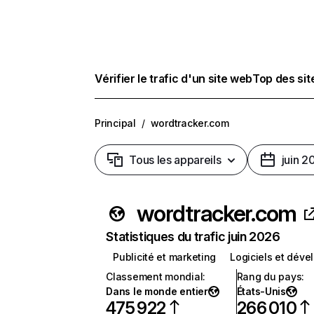
Vérifier le trafic d'un site web
Top des si
Principal
/
wordtracker.com
Tous les appareils
juin 2
wordtracker.com
Statistiques du trafic juin 2026
Publicité et marketing
Logiciels et dév
Classement mondial
:
Rang du pays
:
Dans le monde entier
États-Unis
475 922
266 010