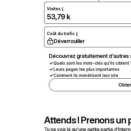
Visites
53,79 k
Coût du trafic
Déverrouiller
Découvrez gratuitement d'autres 
Quels sont les mots-clés qu'ils ciblent 
Leurs pages les plus importantes
Comment ils monétisent leur site
Obten
Attends ! Prenons un p
Tu ne vois là qu'une petite partie d'Int