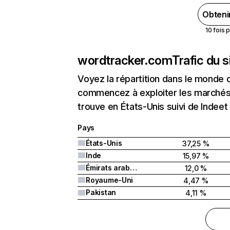
Obteni
10 fois 
wordtracker.com
Trafic du 
Voyez la répartition dans le monde 
commencez à exploiter les marchés 
trouve en États-Unis suivi de Indeet
Pays
États-Unis
37,25 %
Inde
15,97 %
Émirats arabes unis
12,0 %
Royaume-Uni
4,47 %
Pakistan
4,11 %