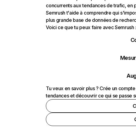
concurrents aux tendances de trafic, en pa
Semrush t'aide à comprendre qui s'impose
plus grande base de données de recherch
Voici ce que tu peux faire avec Semrush 
C
Mesure
Aug
Tu veux en savoir plus ? Crée un compte 
tendances et découvrir ce qui se passe s
C