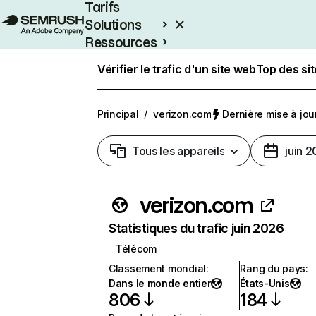
Tarifs
Solutions
Ressources
Entreprises
Vérifier le trafic d'un site web
Top des si
Principal
/
verizon.com
Dernière mise à jour
Tous les appareils
juin 
verizon.com
Statistiques du trafic juin 2026
Télécom
Classement mondial
:
Rang du pays
:
Dans le monde entier
États-Unis
806
184