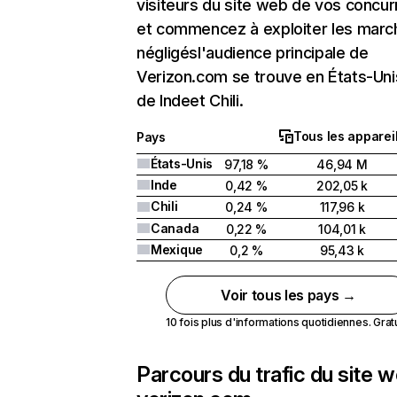
visiteurs du site web de vos concur
et commencez à exploiter les marc
négligésl'audience principale de
Verizon.com se trouve en États-Unis
de Indeet Chili.
Tous les apparei
Pays
États-Unis
97,18 %
46,94 M
Inde
0,42 %
202,05 k
Chili
0,24 %
117,96 k
Canada
0,22 %
104,01 k
Mexique
0,2 %
95,43 k
Voir tous les pays →
10 fois plus d'informations quotidiennes. Gratui
Parcours du trafic du site 