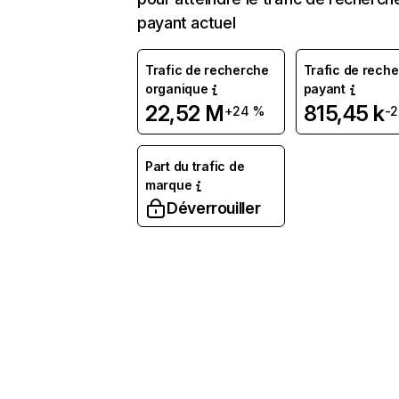
payant actuel
Trafic de recherche
Trafic de rech
organique
payant
22,52 M
815,45 k
+24 %
-2
Part du trafic de
marque
Déverrouiller