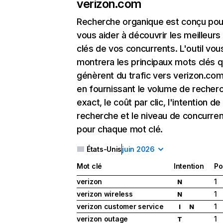
verizon.com
Recherche organique
est conçu pou
vous aider à découvrir les meilleur
clés de vos concurrents. L'outil vou
montrera les principaux mots clés q
génèrent du trafic vers verizon.com
en fournissant le volume de recher
exact, le coût par clic, l'intention de
recherche et le niveau de concurre
pour chaque mot clé.
États-Unis
juin 2026
Mot clé
Intention
Po
verizon
1
N
verizon wireless
1
N
verizon customer service
1
I
N
verizon outage
1
T