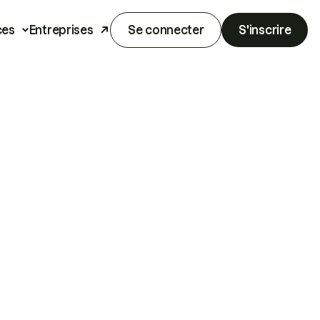
ces
Entreprises
Se connecter
S'inscrire