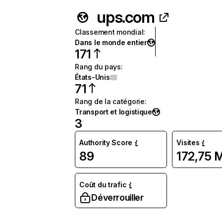
ups.com
Classement mondial
:
Dans le monde entier
171
Rang du pays
:
États-Unis
71
Rang de la catégorie
:
Transport et logistique
3
Authority Score
Visites
89
172,75 
Coût du trafic
Déverrouiller