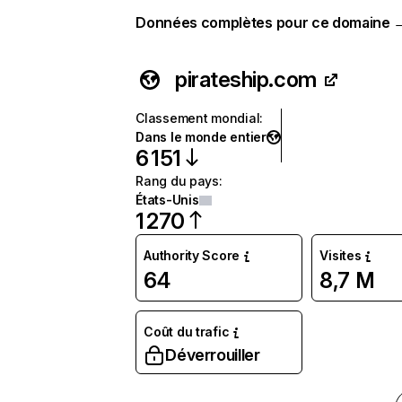
Données complètes pour ce domaine 
pirateship.com
Classement mondial
:
Dans le monde entier
6 151
Rang du pays
:
États-Unis
1 270
Authority Score
Visites
64
8,7 M
Coût du trafic
Déverrouiller