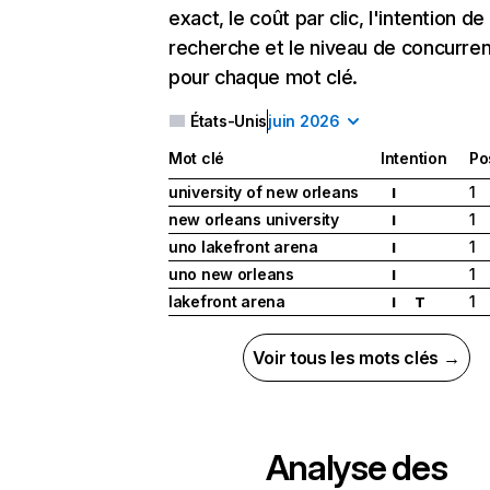
exact, le coût par clic, l'intention de
recherche et le niveau de concurre
pour chaque mot clé.
États-Unis
juin 2026
Mot clé
Intention
Po
university of new orleans
1
I
new orleans university
1
I
uno lakefront arena
1
I
uno new orleans
1
I
lakefront arena
1
I
T
Voir tous les mots clés →
Analyse des