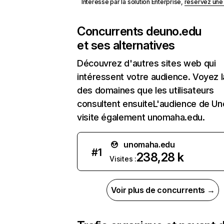
Intéressé par la solution Enterprise,
réservez un
Concurrents de
uno.edu
et ses alternatives
Découvrez d'autres sites web qui
intéressent votre audience. Voyez la
des domaines que les utilisateurs
consultent ensuiteL'audience de Un
visite également unomaha.edu.
unomaha.edu
#
1
238,28 k
Visites :
Voir plus de concurrents →