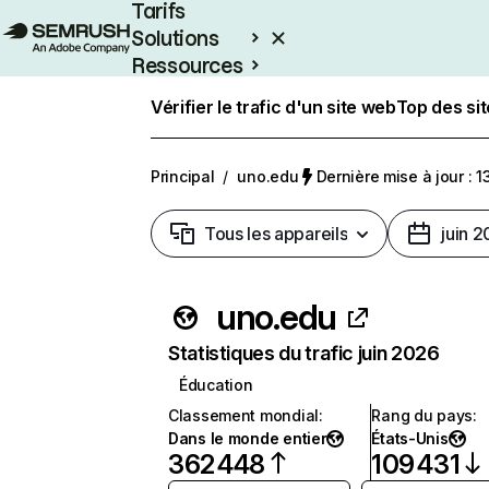
Tarifs
Solutions
Ressources
Entreprises
Vérifier le trafic d'un site web
Top des si
Principal
/
uno.edu
Dernière mise à jour : 13
Tous les appareils
juin 
uno.edu
Statistiques du trafic juin 2026
Éducation
Classement mondial
:
Rang du pays
:
Dans le monde entier
États-Unis
362 448
109 431