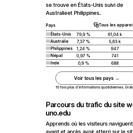
se trouve en États-Unis suivi de
Australieet Philippines.
Tous les apparei
Pays
États-Unis
79,9 %
61,04 k
Australie
7,37 %
5,63 k
Philippines
1,24 %
947
Népal
0,97 %
741
Inde
0,9 %
688
Voir tous les pays →
10 fois plus d'informations quotidiennes. Gratui
Parcours du trafic du site 
uno.edu
Apprends où les visiteurs naviguent
avant et après avoir atterri sur le si