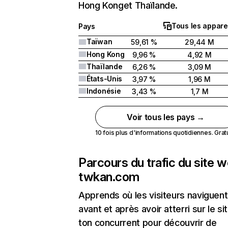
Hong Konget Thaïlande.
Tous les appare
Pays
Taïwan
59,61 %
29,44 M
Hong Kong
9,96 %
4,92 M
Thaïlande
6,26 %
3,09 M
États-Unis
3,97 %
1,96 M
Indonésie
3,43 %
1,7 M
Voir tous les pays →
10 fois plus d'informations quotidiennes. Gratui
Parcours du trafic du site 
twkan.com
Apprends où les visiteurs naviguent
avant et après avoir atterri sur le si
ton concurrent pour découvrir de