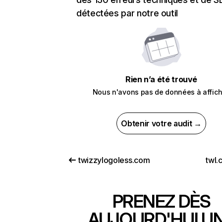
détectées par notre outil
Rien n’a été trouvé
Nous n'avons pas de données à affich
Obtenir votre audit →
twizzylogoless.com
twl.
PRENEZ DÈS
AUJOURD'HUI U