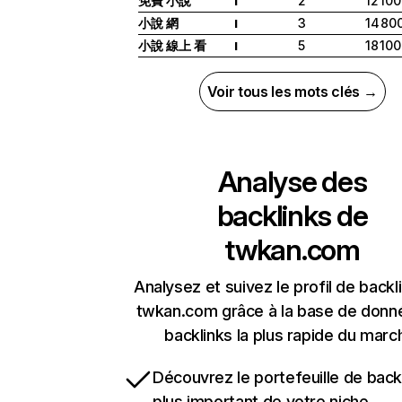
免費 小說
2
12 100
I
小說 網
3
14 80
I
小說 線上 看
5
18 100
I
Voir tous les mots clés →
Analyse des
backlinks de
twkan.com
Analysez et suivez le profil de backl
twkan.com grâce à la base de donn
backlinks la plus rapide du marc
Découvrez le portefeuille de backl
plus important de votre niche