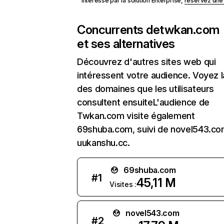
Intéressé par la solution Enterprise,
réservez un
Concurrents de
twkan.com
et ses alternatives
Découvrez d'autres sites web qui
intéressent votre audience. Voyez la
des domaines que les utilisateurs
consultent ensuiteL'audience de
Twkan.com visite également
69shuba.com, suivi de novel543.c
uukanshu.cc.
69shuba.com
#
1
45,11 M
Visites :
novel543.com
#
2