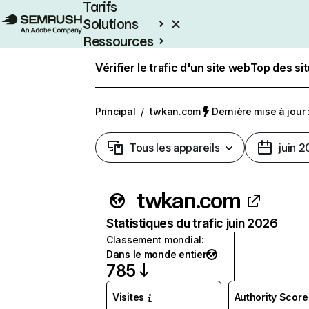
Tarifs
Solutions
Ressources
Entreprises
Vérifier le trafic d'un site web
Top des si
Principal
/
twkan.com
Dernière mise à jour :
Tous les appareils
juin 
twkan.com
Statistiques du trafic juin 2026
Classement mondial
:
Dans le monde entier
785
Visites
Authority Score