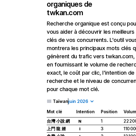
organiques de
twkan.com
Recherche organique
est conçu pou
vous aider à découvrir les meilleur
clés de vos concurrents. L'outil vou
montrera les principaux mots clés q
génèrent du trafic vers twkan.com,
en fournissant le volume de recher
exact, le coût par clic, l'intention de
recherche et le niveau de concurre
pour chaque mot clé.
Taïwan
juin 2026
Mot clé
Intention
Position
Volu
台灣 小說 網
1
22 20
N
上門 龍 婿
3
110 0
I