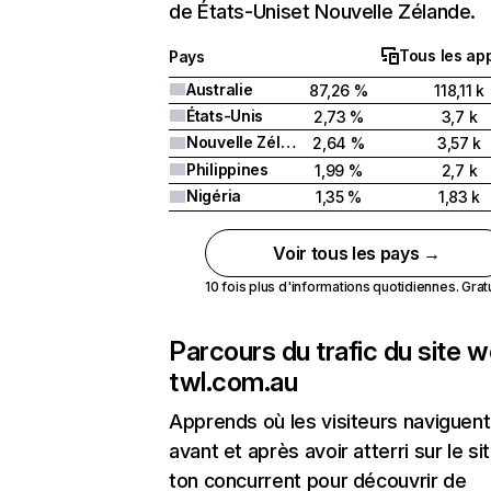
de États-Uniset Nouvelle Zélande.
Tous les app
Pays
Australie
87,26 %
118,11 k
États-Unis
2,73 %
3,7 k
Nouvelle Zélande
2,64 %
3,57 k
Philippines
1,99 %
2,7 k
Nigéria
1,35 %
1,83 k
Voir tous les pays →
10 fois plus d'informations quotidiennes. Gratui
Parcours du trafic du site 
twl.com.au
Apprends où les visiteurs naviguent
avant et après avoir atterri sur le si
ton concurrent pour découvrir de