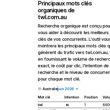
Principaux mots clés
organiques de
twl.com.au
Recherche organique
est conçu pou
vous aider à découvrir les meilleur
clés de vos concurrents. L'outil vou
montrera les principaux mots clés q
génèrent du trafic vers twl.com.au, 
en fournissant le volume de recher
exact, le coût par clic, l'intention de
recherche et le niveau de concurre
pour chaque mot clé.
Australie
juin 2026
Mot clé
Intention
Position
Vol
twl
1
6 60
N