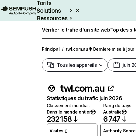
Tarifs
Solutions
Ressources
Entreprises
Vérifier le trafic d'un site web
Top des si
Principal
/
twl.com.au
Dernière mise à jour :
Tous les appareils
juin 
twl.com.au
Statistiques du trafic juin 2026
Classement mondial
:
Rang du pays
:
Dans le monde entier
Australie
232 158
6 747
Visites
Authority Score