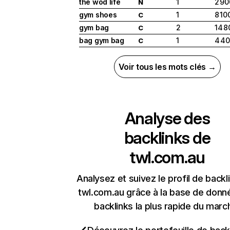
the wod life
1
2 90
N
gym shoes
1
8 10
C
gym bag
2
14 8
C
bag gym bag
1
4 4
C
Voir tous les mots clés →
Analyse des
backlinks de
twl.com.au
Analysez et suivez le profil de backl
twl.com.au grâce à la base de donn
backlinks la plus rapide du marc