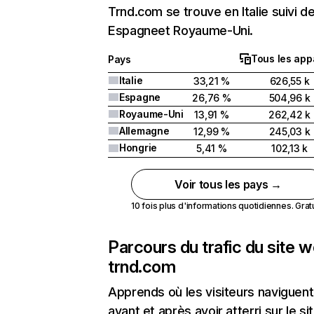
Trnd.com se trouve en Italie suivi d
Espagneet Royaume-Uni.
Tous les app
Pays
Italie
33,21 %
626,55 k
Espagne
26,76 %
504,96 k
Royaume-Uni
13,91 %
262,42 k
Allemagne
12,99 %
245,03 k
Hongrie
5,41 %
102,13 k
Voir tous les pays →
10 fois plus d'informations quotidiennes. Gratui
Parcours du trafic du site 
trnd.com
Apprends où les visiteurs naviguent
avant et après avoir atterri sur le si