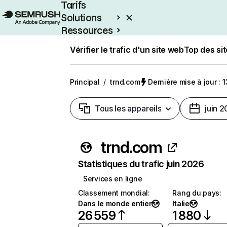
Tarifs
Solutions
Ressources
Entreprises
Vérifier le trafic d'un site web
Top des si
Principal
/
trnd.com
Dernière mise à jour : 1
Tous les appareils
juin 
trnd.com
Statistiques du trafic juin 2026
Services en ligne
Classement mondial
:
Rang du pays
:
Dans le monde entier
Italie
26 559
1 880