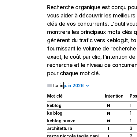
Recherche organique
est conçu pou
vous aider à découvrir les meilleur
clés de vos concurrents. L'outil vou
montrera les principaux mots clés q
génèrent du trafic vers keblog.it, to
fournissant le volume de recherche
exact, le coût par clic, l'intention de
recherche et le niveau de concurre
pour chaque mot clé.
Italie
juin 2026
Mot clé
Intention
Pos
keblog
1
N
ke blog
1
N
keblog nuove
1
N
architettura
3
I
razze piccola taglia cani
2
I