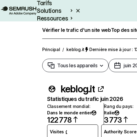
Tarifs
Solutions
Ressources
Entreprises
Vérifier le trafic d'un site web
Top des si
Principal
/
keblog.it
Dernière mise à jour : 1
Tous les appareils
juin 
keblog.it
Statistiques du trafic juin 2026
Classement mondial
:
Rang du pays
:
Dans le monde entier
Italie
122 778
3 773
Visites
Authority Score