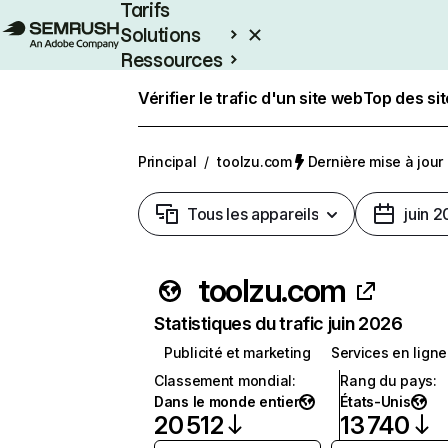
Tarifs
Solutions
Ressources
Entreprises
Vérifier le trafic d'un site web
Top des si
Principal
/
toolzu.com
Dernière mise à jour :
Tous les appareils
juin 
toolzu.com
Statistiques du trafic juin 2026
Publicité et marketing
Services en ligne
Classement mondial
:
Rang du pays
:
Dans le monde entier
États-Unis
20 512
13 740