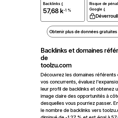
Backlinks
Risque de pénal
Google
57,68 k
-1 %
Déverrouil
Obtenir plus de données gratuite
Backlinks et domaines réfé
de
toolzu.com
Découvrez les domaines référents
vos concurrents, évaluez l'expansi
leur profil de backlinks et obtenez 
image claire des opportunités à côt
desquelles vous pourriez passer. En
le nombre de backlinks vers toolzu
diminué de -1,27 % et est égal à 57,