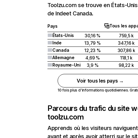
Toolzu.com se trouve en États-Unis 
de Indeet Canada.
Tous les appa
Pays
États-Unis
30,16 %
759,5 k
Inde
13,79 %
347,16 k
Canada
12,23 %
307,86 k
Allemagne
4,69 %
118,1 k
Royaume-Uni
3,9 %
98,22 k
Voir tous les pays →
10 fois plus d'informations quotidiennes. Gratui
Parcours du trafic du site 
toolzu.com
Apprends où les visiteurs naviguent
avant et après avoir atterri sur le si