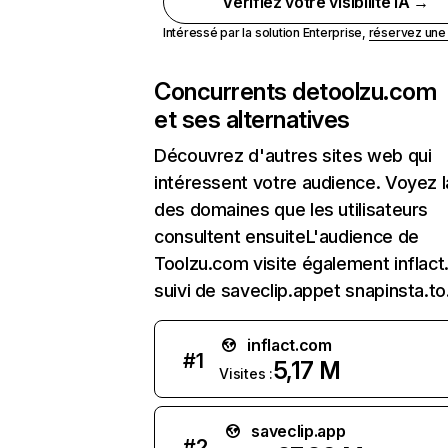
Vérifiez votre visibilité IA →
Intéressé par la solution Enterprise,
réservez un
Concurrents de
toolzu.com
et ses alternatives
Découvrez d'autres sites web qui
intéressent votre audience. Voyez la
des domaines que les utilisateurs
consultent ensuiteL'audience de
Toolzu.com visite également inflact
suivi de saveclip.appet snapinsta.to
inflact.com
#
1
5,17 M
Visites :
saveclip.app
#
2