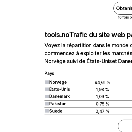
Obteni
10 fois 
tools.no
Trafic du site web p
Voyez la répartition dans le monde 
commencez à exploiter les marchés 
Norvège suivi de États-Uniset Dane
Pays
Norvège
94,61 %
États-Unis
1,98 %
Danemark
1,09 %
Pakistan
0,75 %
Suède
0,47 %