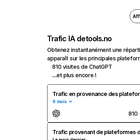
Aff
Trafic IA de
tools.no
Obtenez instantanément une réparti
apparaît sur les principales platefor
810 visites de ChatGPT
...et plus encore !
Trafic en provenance des platefor
6 mois
810
Trafic provenant de plateformes d'
Le mois dernier