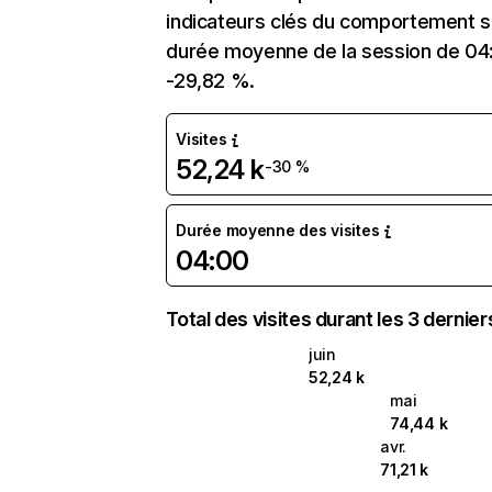
indicateurs clés du comportement sur
durée moyenne de la session de 04:0
-29,82 %.
Visites
52,24 k
-30 %
Durée moyenne des visites
04:00
Total des visites durant les 3 dernie
juin
52,24 k
mai
74,44 k
avr.
71,21 k