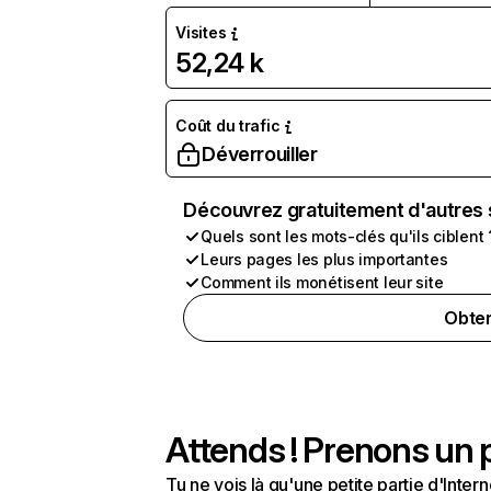
Visites
52,24 k
Coût du trafic
Déverrouiller
Découvrez gratuitement d'autres 
Quels sont les mots-clés qu'ils ciblent 
Leurs pages les plus importantes
Comment ils monétisent leur site
Obten
Attends ! Prenons un p
Tu ne vois là qu'une petite partie d'Int