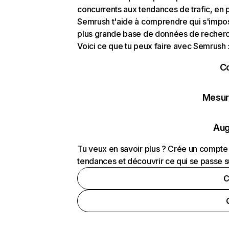
concurrents aux tendances de trafic, en pa
Semrush t'aide à comprendre qui s'impose
plus grande base de données de recherch
Voici ce que tu peux faire avec Semrush 
C
Mesure
Aug
Tu veux en savoir plus ? Crée un compte 
tendances et découvrir ce qui se passe s
C