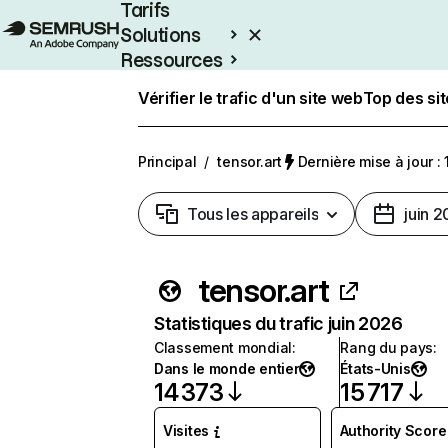
Tarifs
Solutions
Ressources
Entreprises
Vérifier le trafic d'un site web
Top des si
Principal
/
tensor.art
Dernière mise à jour : 
Tous les appareils
juin 
tensor.art
Statistiques du trafic juin 2026
Classement mondial
:
Rang du pays
:
Dans le monde entier
États-Unis
14 373
15 717
Visites
Authority Score