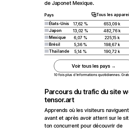
de Japonet Mexique.
Tous les apparei
Pays
États-Unis
17,62 %
653,09 k
Japon
13,02 %
482,76 k
Mexique
6,07 %
225,15 k
Brésil
5,36 %
198,67 k
Thaïlande
5,14 %
190,72 k
Voir tous les pays →
10 fois plus d'informations quotidiennes. Gratui
Parcours du trafic du site 
tensor.art
Apprends où les visiteurs naviguent
avant et après avoir atterri sur le si
ton concurrent pour découvrir de