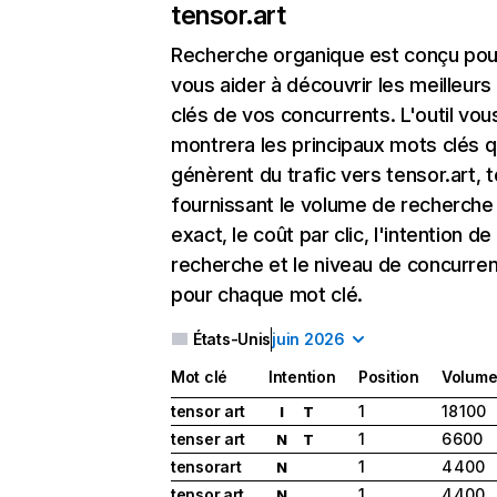
tensor.art
Recherche organique
est conçu pou
vous aider à découvrir les meilleur
clés de vos concurrents. L'outil vou
montrera les principaux mots clés q
génèrent du trafic vers tensor.art, 
fournissant le volume de recherche
exact, le coût par clic, l'intention de
recherche et le niveau de concurre
pour chaque mot clé.
États-Unis
juin 2026
Mot clé
Intention
Position
Volum
tensor art
1
18 100
I
T
tenser art
1
6 600
N
T
tensorart
1
4 400
N
tensor.art
1
4 400
N