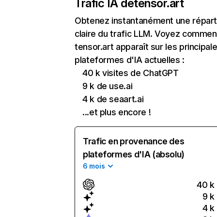
Trafic IA de
tensor.art
Obtenez instantanément une réparti
claire du trafic LLM. Voyez commen
tensor.art apparaît sur les principal
plateformes d'IA actuelles :
40 k visites de ChatGPT
9 k de use.ai
4 k de seaart.ai
...et plus encore !
Trafic en provenance des
plateformes d'IA (absolu)
6 mois
40 k
9 k
4 k