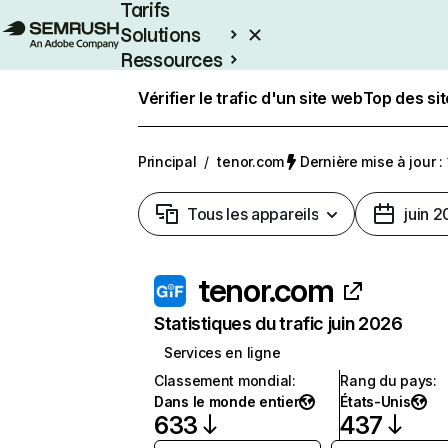
Tarifs
Solutions
Ressources
Entreprises
Vérifier le trafic d'un site web
Top des si
Principal
/
tenor.com
Dernière mise à jour : 
Tous les appareils
juin 
tenor.com
Statistiques du trafic juin 2026
Services en ligne
Classement mondial
:
Rang du pays
:
Dans le monde entier
États-Unis
633
437