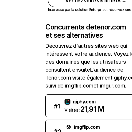
Vérifiez votre visibilité IA →
Intéressé par la solution Enterprise,
réservez un
Concurrents de
tenor.com
et ses alternatives
Découvrez d'autres sites web qui
intéressent votre audience. Voyez la
des domaines que les utilisateurs
consultent ensuiteL'audience de
Tenor.com visite également giphy.
suivi de imgflip.comet imgur.com.
giphy.com
#
1
21,91 M
Visites :
imgflip.com
#
2