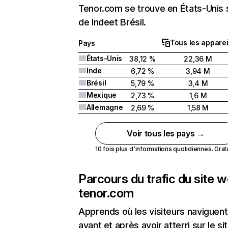
Tenor.com se trouve en États-Unis s
de Indeet Brésil.
Tous les apparei
Pays
États-Unis
38,12 %
22,36 M
Inde
6,72 %
3,94 M
Brésil
5,79 %
3,4 M
Mexique
2,73 %
1,6 M
Allemagne
2,69 %
1,58 M
Voir tous les pays →
10 fois plus d'informations quotidiennes. Gratui
Parcours du trafic du site 
tenor.com
Apprends où les visiteurs naviguent
avant et après avoir atterri sur le si