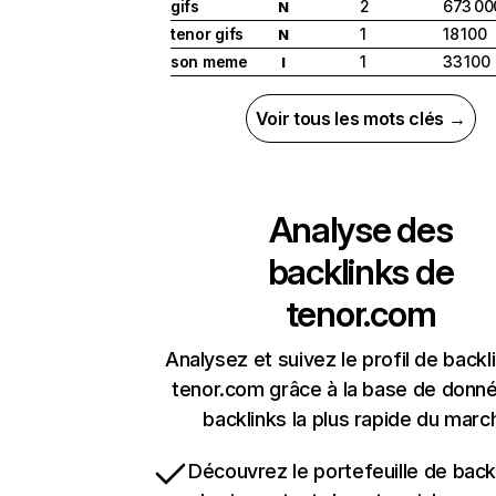
gifs
2
673 00
N
tenor gifs
1
18 100
N
son meme
1
33 100
I
Voir tous les mots clés →
Analyse des
backlinks de
tenor.com
Analysez et suivez le profil de backl
tenor.com grâce à la base de donn
backlinks la plus rapide du marc
Découvrez le portefeuille de backl