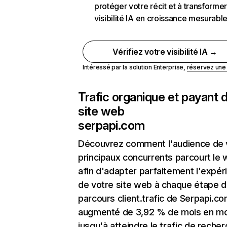
protéger votre récit et à transformer
visibilité IA en croissance mesurabl
Vérifiez votre visibilité IA →
Intéressé par la solution Enterprise,
réservez un
Trafic organique et payant 
site web
serpapi.com
Découvrez comment l'audience de 
principaux concurrents parcourt le
afin d'adapter parfaitement l'expér
de votre site web à chaque étape d
parcours client.trafic de Serpapi.co
augmenté de 3,92 % de mois en mo
jusqu'à atteindre le trafic de reche