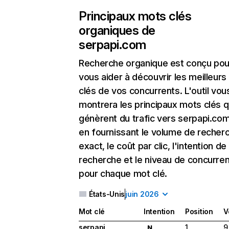
Principaux mots clés
organiques de
serpapi.com
Recherche organique
est conçu pou
vous aider à découvrir les meilleur
clés de vos concurrents. L'outil vou
montrera les principaux mots clés q
génèrent du trafic vers serpapi.com
en fournissant le volume de recher
exact, le coût par clic, l'intention de
recherche et le niveau de concurre
pour chaque mot clé.
États-Unis
juin 2026
Mot clé
Intention
Position
V
serpapi
1
9
N