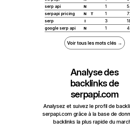
serp api
1
5
N
serpapi pricing
1
7
N
T
serp
3
1
I
google serp api
1
4
N
Voir tous les mots clés →
Analyse des
backlinks de
serpapi.com
Analysez et suivez le profil de backl
serpapi.com grâce à la base de don
backlinks la plus rapide du marc