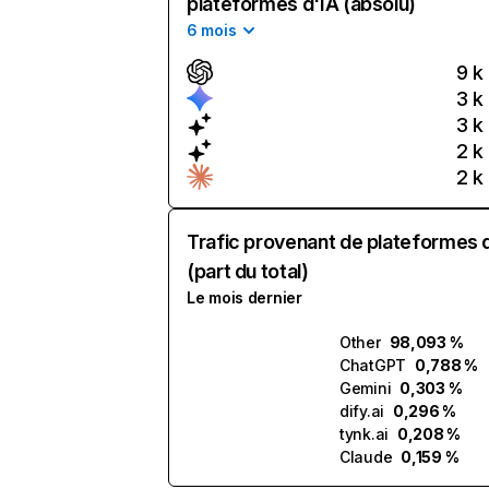
plateformes d'IA (absolu)
6 mois
9 k
3 k
3 k
2 k
2 k
Trafic provenant de plateformes 
(part du total)
Le mois dernier
Other
98,093 %
ChatGPT
0,788 %
Gemini
0,303 %
dify.ai
0,296 %
tynk.ai
0,208 %
Claude
0,159 %