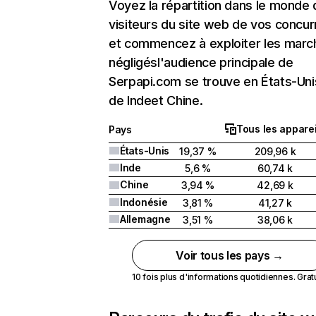
Voyez la répartition dans le monde
visiteurs du site web de vos concur
et commencez à exploiter les marc
négligésl'audience principale de
Serpapi.com se trouve en États-Unis
de Indeet Chine.
Tous les apparei
Pays
États-Unis
19,37 %
209,96 k
Inde
5,6 %
60,74 k
Chine
3,94 %
42,69 k
Indonésie
3,81 %
41,27 k
Allemagne
3,51 %
38,06 k
Voir tous les pays →
10 fois plus d'informations quotidiennes. Gratui