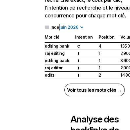
l'intention de recherche et le nivea
concurrence pour chaque mot clé.
Inde
juin 2026
Mot clé
Intention
Position
Vol
editing bank
4
135 
C
raj editing
1
2 90
I
editing pack
1
3 60
I
raj editor
1
2 90
I
editz
2
14 8
I
Voir tous les mots clés →
Analyse des