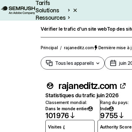
Tarifs
Solutions
Ressources
Entreprises
Vérifier le trafic d'un site web
Top des si
Principal
/
rajaneditz.com
Dernière mise à jo
Tous les appareils
juin 
rajaneditz.com
Statistiques du trafic juin 2026
Classement mondial
:
Rang du pays
:
Dans le monde entier
Inde
101 976
9 755
Visites
Authority Score