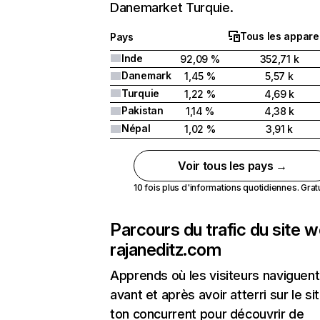
Danemarket Turquie.
Tous les apparei
Pays
Inde
92,09 %
352,71 k
Danemark
1,45 %
5,57 k
Turquie
1,22 %
4,69 k
Pakistan
1,14 %
4,38 k
Népal
1,02 %
3,91 k
Voir tous les pays →
10 fois plus d'informations quotidiennes. Gratui
Parcours du trafic du site 
rajaneditz.com
Apprends où les visiteurs naviguent
avant et après avoir atterri sur le si
ton concurrent pour découvrir de