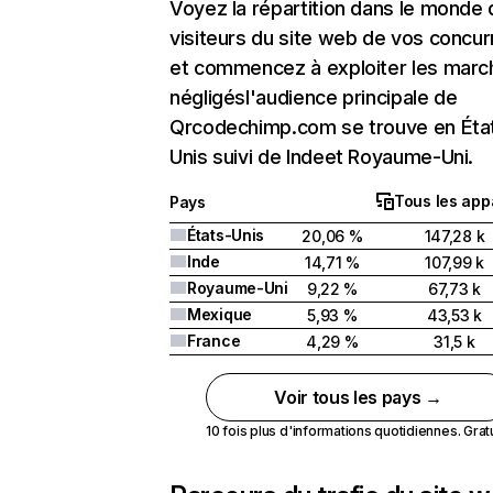
Voyez la répartition dans le monde
visiteurs du site web de vos concur
et commencez à exploiter les marc
négligésl'audience principale de
Qrcodechimp.com se trouve en Éta
Unis suivi de Indeet Royaume-Uni.
Tous les app
Pays
États-Unis
20,06 %
147,28 k
Inde
14,71 %
107,99 k
Royaume-Uni
9,22 %
67,73 k
Mexique
5,93 %
43,53 k
France
4,29 %
31,5 k
Voir tous les pays →
10 fois plus d'informations quotidiennes. Gratui