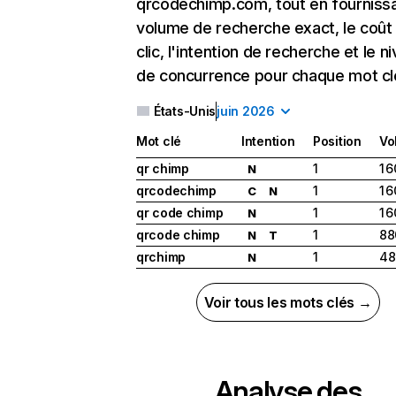
qrcodechimp.com, tout en fournissa
volume de recherche exact, le coût
clic, l'intention de recherche et le n
de concurrence pour chaque mot cl
États-Unis
juin 2026
Mot clé
Intention
Position
Vo
qr chimp
1
1 
N
qrcodechimp
1
1 
C
N
qr code chimp
1
1 
N
qrcode chimp
1
88
N
T
qrchimp
1
48
N
Voir tous les mots clés →
Analyse des