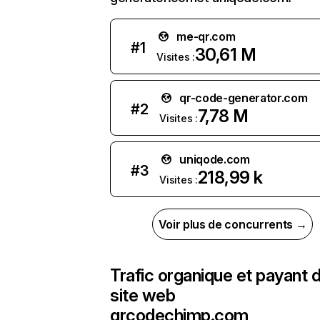
me-qr.com
#
1
30,61 M
Visites :
qr-code-generator.com
#
2
7,78 M
Visites :
uniqode.com
#
3
218,99 k
Visites :
Voir plus de concurrents →
Trafic organique et payant 
site web
qrcodechimp.com