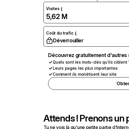
Visites
5,62 M
Coût du trafic
Déverrouiller
Découvrez gratuitement d'autres 
Quels sont les mots-clés qu'ils ciblent 
Leurs pages les plus importantes
Comment ils monétisent leur site
Obten
Attends ! Prenons un p
Tu ne vois là qu'une petite partie d'Int