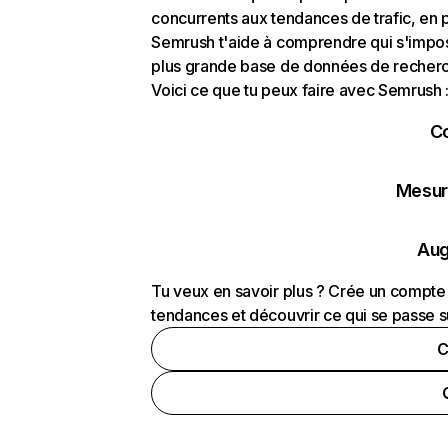
concurrents aux tendances de trafic, en pa
Semrush t'aide à comprendre qui s'impose
plus grande base de données de recherch
Voici ce que tu peux faire avec Semrush 
C
Mesure
Aug
Tu veux en savoir plus ? Crée un compte 
tendances et découvrir ce qui se passe s
C