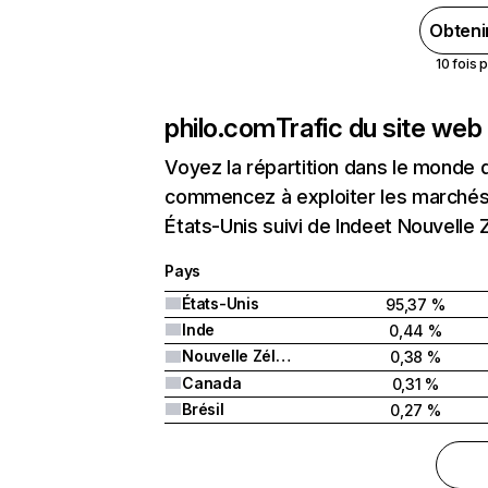
Obteni
10 fois 
philo.com
Trafic du site web
Voyez la répartition dans le monde 
commencez à exploiter les marchés 
États-Unis suivi de Indeet Nouvelle 
Pays
États-Unis
95,37 %
Inde
0,44 %
Nouvelle Zélande
0,38 %
Canada
0,31 %
Brésil
0,27 %