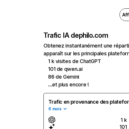
Aff
Trafic IA de
philo.com
Obtenez instantanément une réparti
apparaît sur les principales platefor
1 k visites de ChatGPT
101 de qwen.ai
86 de Gemini
...et plus encore !
Trafic en provenance des platefor
6 mois
1 k
101