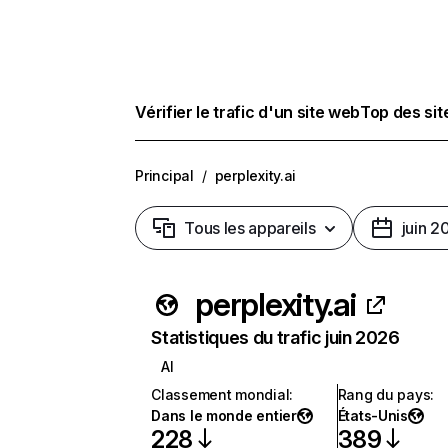
Vérifier le trafic d'un site web
Top des si
Principal
/
perplexity.ai
Tous les appareils
juin 2
perplexity.ai
Statistiques du trafic juin 2026
AI
Classement mondial
:
Rang du pays
:
Dans le monde entier
États-Unis
228
389