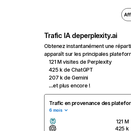
Aff
Trafic IA de
perplexity.ai
Obtenez instantanément une répartit
apparaît sur les principales platefor
121 M visites de Perplexity
425 k de ChatGPT
207 k de Gemini
...et plus encore !
Trafic en provenance des platefor
6 mois
121 M
425 k