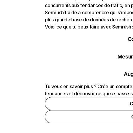
concurrents aux tendances de trafic, en pa
Semrush t'aide à comprendre qui s'impose
plus grande base de données de recherch
Voici ce que tu peux faire avec Semrush 
C
Mesure
Aug
Tu veux en savoir plus ? Crée un compte 
tendances et découvrir ce qui se passe s
C