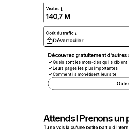
Visites
140,7 M
Coût du trafic
Déverrouiller
Découvrez gratuitement d'autres 
Quels sont les mots-clés qu'ils ciblent 
Leurs pages les plus importantes
Comment ils monétisent leur site
Obten
Attends ! Prenons un p
Tu ne vois là qu'une petite partie d'Int