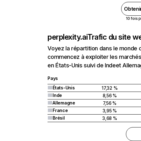
Obteni
10 fois 
perplexity.ai
Trafic du site w
Voyez la répartition dans le monde 
commencez à exploiter les marchés n
en États-Unis suivi de Indeet Allema
Pays
États-Unis
17,32 %
Inde
8,56 %
Allemagne
7,56 %
France
3,95 %
Brésil
3,68 %