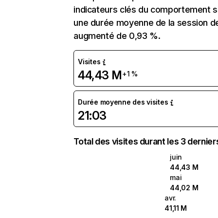
indicateurs clés du comportement su
une durée moyenne de la session de
augmenté de 0,93 %.
Visites
44,43 M
+1 %
Durée moyenne des visites
21:03
Total des visites durant les 3 dernie
juin
44,43 M
mai
44,02 M
avr.
41,11 M