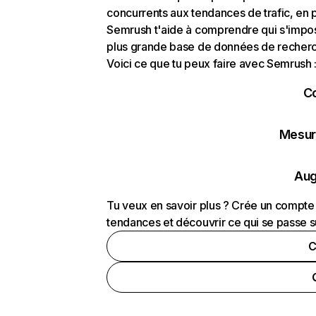
concurrents aux tendances de trafic, en pa
Semrush t'aide à comprendre qui s'impose
plus grande base de données de recherch
Voici ce que tu peux faire avec Semrush 
C
Mesure
Aug
Tu veux en savoir plus ? Crée un compte 
tendances et découvrir ce qui se passe s
C