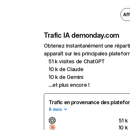
Aff
Trafic IA de
monday.com
Obtenez instantanément une répart
apparaît sur les principales platefor
51 k visites de ChatGPT
10 k de Claude
10 k de Gemini
...et plus encore !
Trafic en provenance des platefor
6 mois
51 k
10 k