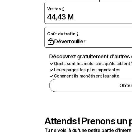
Visites
44,43 M
Coût du trafic
Déverrouiller
Découvrez gratuitement d'autres 
Quels sont les mots-clés qu'ils ciblent 
Leurs pages les plus importantes
Comment ils monétisent leur site
Obten
Attends ! Prenons un p
Tu ne vois là qu'une petite partie d'Int