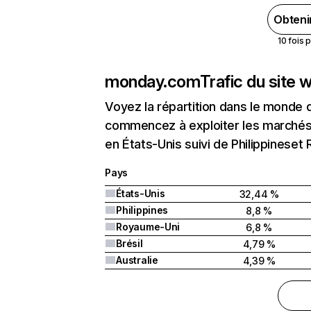
Obteni
10 fois 
monday.com
Trafic du site 
Voyez la répartition dans le monde 
commencez à exploiter les marchés 
en États-Unis suivi de Philippineset
Pays
États-Unis
32,44 %
Philippines
8,8 %
Royaume-Uni
6,8 %
Brésil
4,79 %
Australie
4,39 %