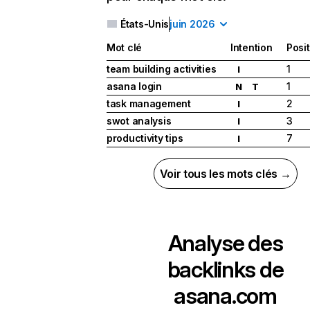
États-Unis
juin 2026
Mot clé
Intention
Posi
team building activities
1
I
asana login
1
N
T
task management
2
I
swot analysis
3
I
productivity tips
7
I
Voir tous les mots clés →
Analyse des
backlinks de
asana.com