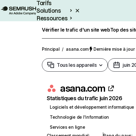
Tarifs
Solutions
Ressources
Entreprises
Vérifier le trafic d'un site web
Top des si
Principal
/
asana.com
Dernière mise à jour :
Tous les appareils
juin 
asana.com
Statistiques du trafic juin 2026
Logiciels et développement informatique
Technologie de l'information
Services en ligne
Classement mondial
:
Rang du pays
: