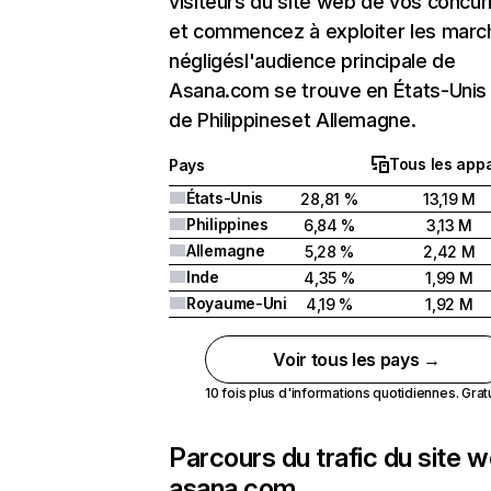
visiteurs du site web de vos concur
et commencez à exploiter les marc
négligésl'audience principale de
Asana.com se trouve en États-Unis 
de Philippineset Allemagne.
Tous les appa
Pays
États-Unis
28,81 %
13,19 M
Philippines
6,84 %
3,13 M
Allemagne
5,28 %
2,42 M
Inde
4,35 %
1,99 M
Royaume-Uni
4,19 %
1,92 M
Voir tous les pays →
10 fois plus d'informations quotidiennes. Gratui
Parcours du trafic du site 
asana.com