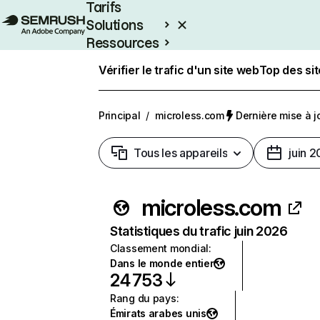
Tarifs
Solutions
Ressources
Entreprises
Vérifier le trafic d'un site web
Top des si
Principal
/
microless.com
Dernière mise à jo
Tous les appareils
juin 
microless.com
Statistiques du trafic juin 2026
Classement mondial
:
Dans le monde entier
24 753
Rang du pays
:
Émirats arabes unis