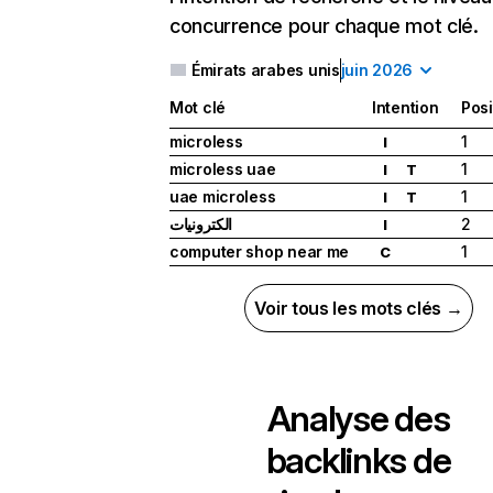
concurrence pour chaque mot clé.
Émirats arabes unis
juin 2026
Mot clé
Intention
Posi
microless
1
I
microless uae
1
I
T
uae microless
1
I
T
الكترونيات
2
I
computer shop near me
1
C
Voir tous les mots clés →
Analyse des
backlinks de