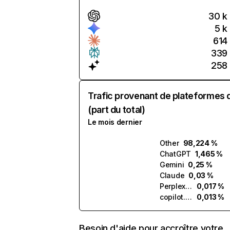
30 k
5 k
614
339
258
Trafic provenant de plateformes 
(part du total)
Le mois dernier
Other
98,224 %
ChatGPT
1,465 %
Gemini
0,25 %
Claude
0,03 %
Perplexity
0,017 %
copilot.microsoft.com
0,013 %
Besoin d'aide pour accroître votre