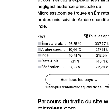
négligésl'audience principale de
Microless.com se trouve en Émirat
arabes unis suivi de Arabie saoudit
Inde.
Tous les app
Pays
Émirats arabes unis
16,55 %
337,77 k
Arabie saoudite
10,66 %
217,51 k
Inde
10,41 %
212,5 k
États-Unis
7,11 %
145,11 k
Fédération de Russie
3,56 %
72,74 k
Voir tous les pays →
10 fois plus d'informations quotidiennes. Gratui
Parcours du trafic du site 
microless.com