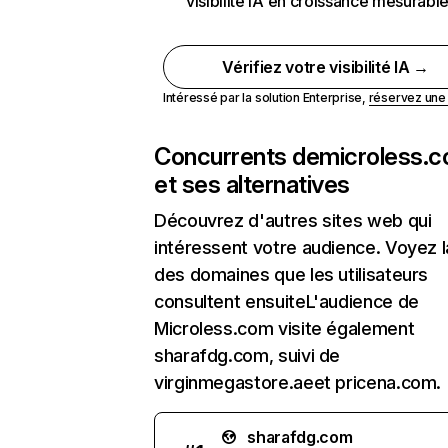
visibilité IA en croissance mesurabl
Vérifiez votre visibilité IA →
Intéressé par la solution Enterprise,
réservez un
Concurrents de
microless.
et ses alternatives
Découvrez d'autres sites web qui
intéressent votre audience. Voyez la
des domaines que les utilisateurs
consultent ensuiteL'audience de
Microless.com visite également
sharafdg.com, suivi de
virginmegastore.aeet pricena.com.
sharafdg.com