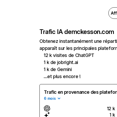
Aff
Trafic IA de
mckesson.com
Obtenez instantanément une répart
apparaît sur les principales platefor
12 k visites de ChatGPT
1 k de jobright.ai
1 k de Gemini
...et plus encore !
Trafic en provenance des platefor
6 mois
12 k
1 k