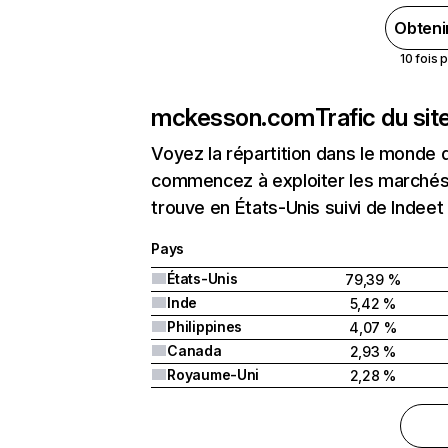
Obteni
10 fois 
mckesson.com
Trafic du si
Voyez la répartition dans le monde 
commencez à exploiter les marchés
trouve en États-Unis suivi de Indeet 
Pays
États-Unis
79,39 %
Inde
5,42 %
Philippines
4,07 %
Canada
2,93 %
Royaume-Uni
2,28 %