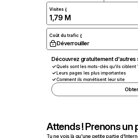
Visites
1,79 M
Coût du trafic
Déverrouiller
Découvrez gratuitement d'autres 
Quels sont les mots-clés qu'ils ciblent 
Leurs pages les plus importantes
Comment ils monétisent leur site
Obten
Attends ! Prenons un p
Tu ne vois là qu'une petite partie d'Int