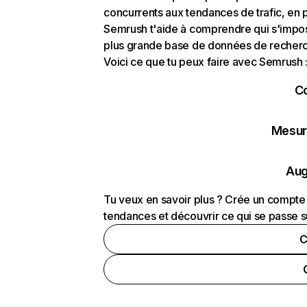
concurrents aux tendances de trafic, en pa
Semrush t'aide à comprendre qui s'impose
plus grande base de données de recherch
Voici ce que tu peux faire avec Semrush 
C
Mesure
Aug
Tu veux en savoir plus ? Crée un compte 
tendances et découvrir ce qui se passe s
C